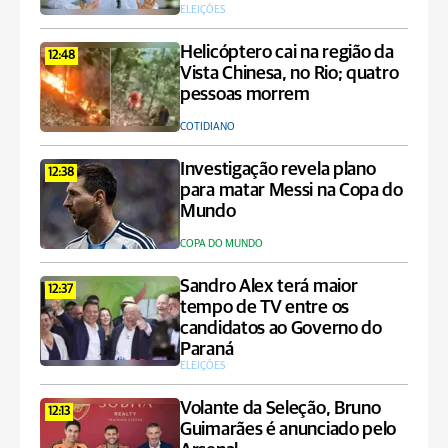
ELEIÇÕES
Helicóptero cai na região da
12:48
Vista Chinesa, no Rio; quatro
pessoas morrem
COTIDIANO
Investigação revela plano
12:38
para matar Messi na Copa do
Mundo
COPA DO MUNDO
Sandro Alex terá maior
12:37
tempo de TV entre os
candidatos ao Governo do
Paraná
ELEIÇÕES
Volante da Seleção, Bruno
12:13
Guimarães é anunciado pelo