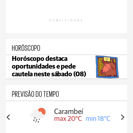
PUBLICIDADE
HORÓSCOPO
Horóscopo destaca
oportunidades e pede
cautela neste sábado (08)
PREVISÃO DO TEMPO
Carambeí
in 18°C
max 20°C
min 18°C