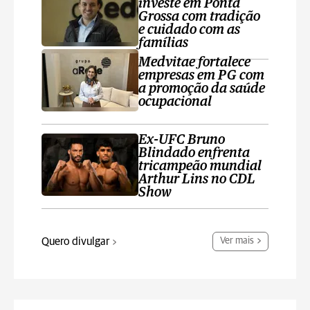
investe em Ponta
Grossa com tradição
e cuidado com as
famílias
Medvitae fortalece
empresas em PG com
a promoção da saúde
ocupacional
Ex-UFC Bruno
Blindado enfrenta
tricampeão mundial
Arthur Lins no CDL
Show
Quero divulgar
Ver mais