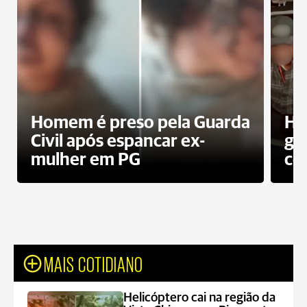
Homem é preso pela Guarda
Ho
Civil após espancar ex-
gr
mulher em PG
co
MAIS COTIDIANO
Helicóptero cai na região da