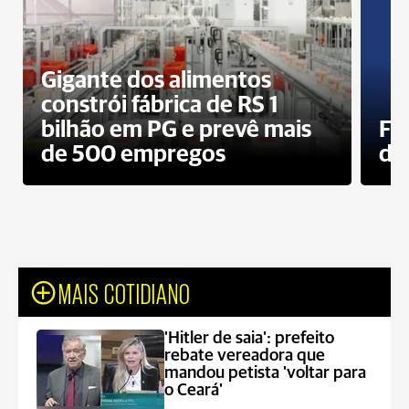
Gigante dos alimentos
constrói fábrica de RS 1
bilhão em PG e prevê mais
Fa
de 500 empregos
des
MAIS COTIDIANO
'Hitler de saia': prefeito
rebate vereadora que
mandou petista 'voltar para
o Ceará'