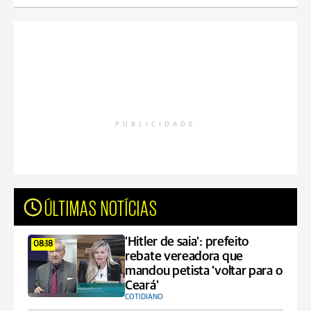
PUBLICIDADE
ÚLTIMAS NOTÍCIAS
'Hitler de saia': prefeito
08:18
rebate vereadora que
mandou petista 'voltar para o
Ceará'
COTIDIANO