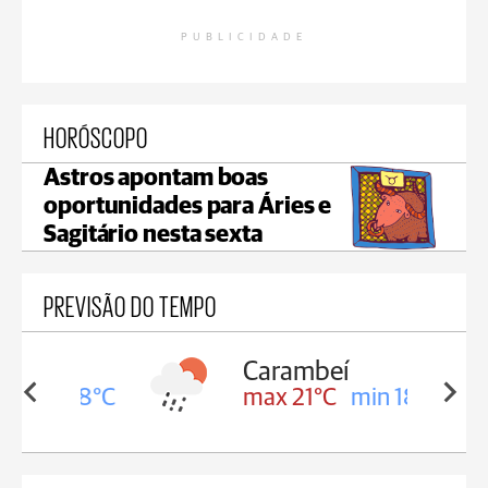
PUBLICIDADE
HORÓSCOPO
Astros apontam boas
oportunidades para Áries e
Sagitário nesta sexta
PREVISÃO DO TEMPO
Carambeí
in 18°C
max 21°C
min 18°C