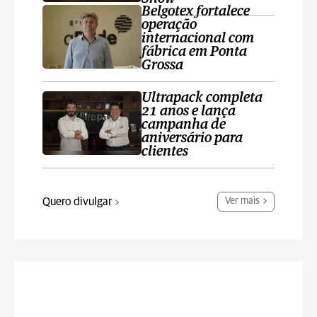
Belgotex fortalece
operação
internacional com
fábrica em Ponta
Grossa
Ultrapack completa
21 anos e lança
campanha de
aniversário para
clientes
Quero divulgar
Ver mais