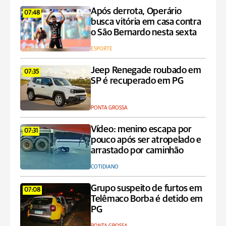
Após derrota, Operário
07:48
busca vitória em casa contra
o São Bernardo nesta sexta
ESPORTE
Jeep Renegade roubado em
07:35
SP é recuperado em PG
PONTA GROSSA
Vídeo: menino escapa por
07:31
pouco após ser atropelado e
arrastado por caminhão
COTIDIANO
Grupo suspeito de furtos em
07:08
Telêmaco Borba é detido em
PG
PONTA GROSSA