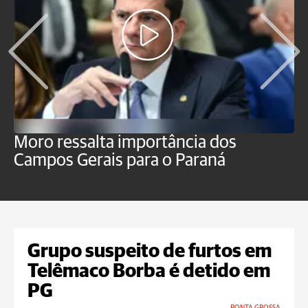
Moro ressalta importância dos
E
Campos Gerais para o Paraná
m
Grupo suspeito de furtos em
Telêmaco Borba é detido em
PG
PONTA GROSSA