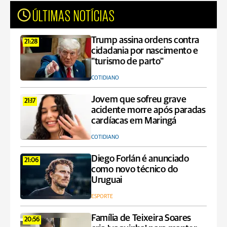
ÚLTIMAS NOTÍCIAS
Trump assina ordens contra
21:28
cidadania por nascimento e
"turismo de parto"
COTIDIANO
Jovem que sofreu grave
21:17
acidente morre após paradas
cardíacas em Maringá
COTIDIANO
Diego Forlán é anunciado
21:06
como novo técnico do
Uruguai
ESPORTE
Família de Teixeira Soares
20:56