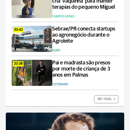
cria 'vaquinha' para manter
terapias do pequeno Miguel
CAMPOS GERAIS
Sebrae/PR conecta startups
20:43
ao agronegócio durante o
Agroleite
AGRO
Pai e madrasta são presos
20:38
por morte de criança de 3
anos em Palmas
COTIDIANO
Ver mais