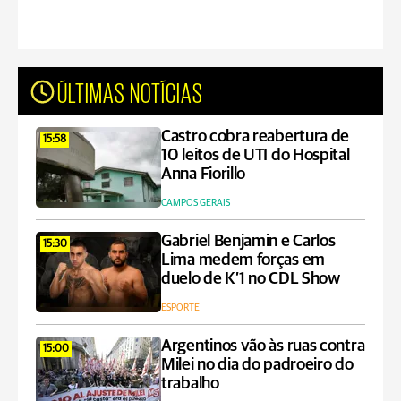
ÚLTIMAS NOTÍCIAS
Castro cobra reabertura de
15:58
10 leitos de UTI do Hospital
Anna Fiorillo
CAMPOS GERAIS
Gabriel Benjamin e Carlos
15:30
Lima medem forças em
duelo de K’1 no CDL Show
ESPORTE
Argentinos vão às ruas contra
15:00
Milei no dia do padroeiro do
trabalho