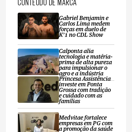
CONTEÚDO DE MARCA
Gabriel Benjamin e
Carlos Lima medem
forças em duelo de
K’1 no CDL Show
Calponta alia
tecnologia e matéria-
prima de alta pureza
para impulsionar o
agro e a indústria
Princesa Assistência
investe em Ponta
Grossa com tradição
e cuidado com as
famílias
Medvitae fortalece
empresas em PG com
a promoção da saúde