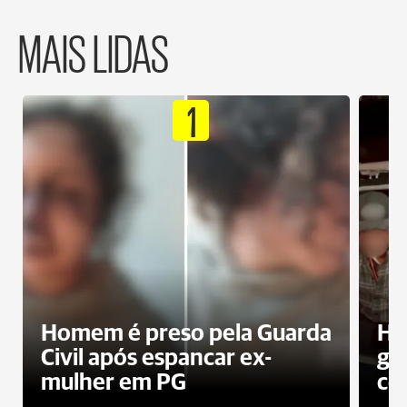
MAIS LIDAS
1
Homem é preso pela Guarda
Ho
Civil após espancar ex-
gr
mulher em PG
co