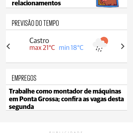
relacionamentos
PREVISÃO DO TEMPO
Carambeí
in 18°C
max 20°C
min 18°C
EMPREGOS
Trabalhe como montador de máquinas
em Ponta Grossa; confira as vagas desta
segunda
PUBLICIDADE