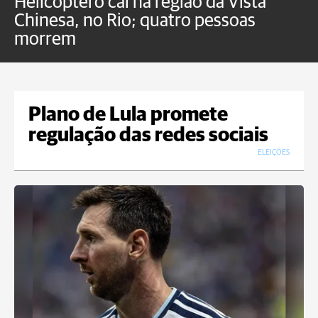
Helicóptero cai na região da Vista
C
Chinesa, no Rio; quatro pessoas
a
morrem
o
Plano de Lula promete
regulação das redes sociais
ELEIÇÕES