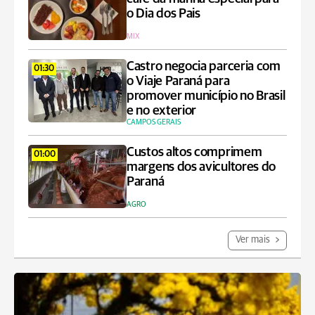
o Dia dos Pais
MIX
Castro negocia parceria com
01:30
o Viaje Paraná para
promover município no Brasil
e no exterior
CAMPOS GERAIS
Custos altos comprimem
01:00
margens dos avicultores do
Paraná
AGRO
Ver mais