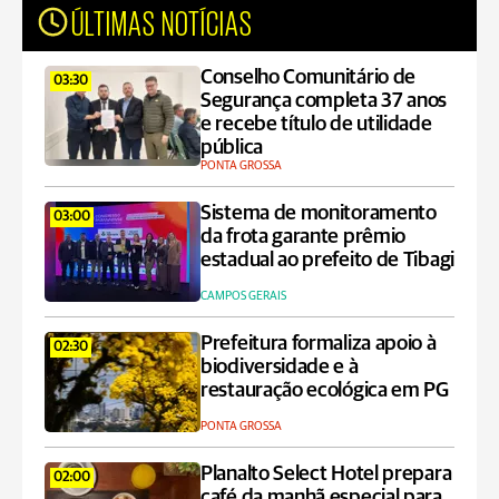
ÚLTIMAS NOTÍCIAS
Conselho Comunitário de
03:30
Segurança completa 37 anos
e recebe título de utilidade
pública
PONTA GROSSA
Sistema de monitoramento
03:00
da frota garante prêmio
estadual ao prefeito de Tibagi
CAMPOS GERAIS
Prefeitura formaliza apoio à
02:30
biodiversidade e à
restauração ecológica em PG
PONTA GROSSA
Planalto Select Hotel prepara
02:00
café da manhã especial para