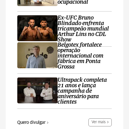
ocupacional
Ex-UFC Bruno
Blindado enfrenta
tricampeão mundial
Arthur Lins no CDL
Show
Belgotex fortalece
operação
internacional com
fábrica em Ponta
Grossa
Ultrapack completa
21 anos e lança
campanha de
aniversário para
clientes
Quero divulgar
Ver mais