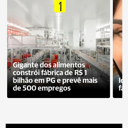
1
Gigante dos alimentos
constrói fábrica de RS 1
bilhão em PG e prevê mais
Id
de 500 empregos
fa