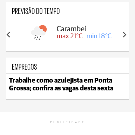
PREVISÃO DO TEMPO
Carambeí
in 18°C
max 21°C
min 18°C
EMPREGOS
Trabalhe como azulejista em Ponta
Grossa; confira as vagas desta sexta
PUBLICIDADE