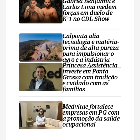
Gabriel Benjamin e
Carlos Lima medem
forças em duelo de
K’1 no CDL Show
Calponta alia
tecnologia e matéria-
prima de alta pureza
para impulsionar o
agro e a indústria
Princesa Assistência
investe em Ponta
Grossa com tradição
e cuidado com as
famílias
Medvitae fortalece
empresas em PG com
a promoção da saúde
ocupacional