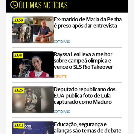
ÚLTIMAS NOTÍCIAS
Ex-marido de Maria da Penha
23:58
é preso após dar entrevista
COTIDIANO
Rayssa Leal leva a melhor
23:41
sobre campeã olímpica e
vence o SLS Rio Takeover
ESPORTE
Deputado republicano dos
23:26
EUA publica foto de Lula
capturado como Maduro
COTIDIANO
Educação, segurança e
23:02
alianças são temas de debate