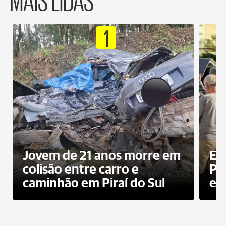
1
Jovem de 21 anos morre em
Ex
colisão entre carro e
Pe
caminhão em Piraí do Sul
en