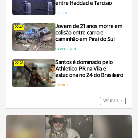
entre Haddad e Tarcísio
ELEIÇÕES
Jovem de 21 anos morre em
22:43
colisão entre carro e
caminhão em Piraí do Sul
CAMPOS GERAIS
Santos é dominado pelo
22:28
Athletico-PR na Vila e
estaciona no Z4 do Brasileiro
ESPORTE
Ver mais