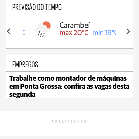
PREVISÃO DO TEMPO
Carambeí
in 19°C
max 20°C
min 19°C
EMPREGOS
Trabalhe como montador de máquinas
em Ponta Grossa; confira as vagas desta
segunda
PUBLICIDADE