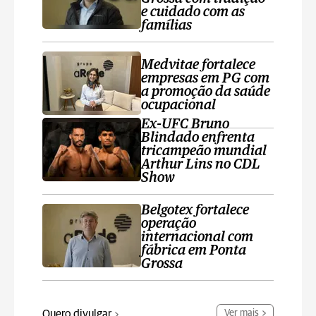
e cuidado com as
famílias
Medvitae fortalece
empresas em PG com
a promoção da saúde
ocupacional
Ex-UFC Bruno
Blindado enfrenta
tricampeão mundial
Arthur Lins no CDL
Show
Belgotex fortalece
operação
internacional com
fábrica em Ponta
Grossa
Quero divulgar
Ver mais