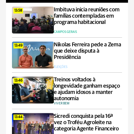
Imbituva inicia reuniões com
13:58
famílias contempladas em
programa habitacional
CAMPOS GERAIS
Nikolas Ferreira pede a Zema
13:49
que deixe disputa à
Presidência
ELEIÇÕES
Treinos voltados à
13:46
longevidade ganham espaço
e ajudam idosos a manter
autonomia
VIVER BEM
Sicredi conquista pela 16ª
13:44
vez o Troféu Agroleite na
categoria Agente Financeiro