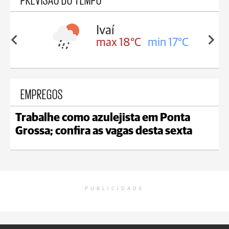
olis
Ivaí
in 16°C
max 18°C
min 17°C
EMPREGOS
Trabalhe como azulejista em Ponta
Grossa; confira as vagas desta sexta
PUBLICIDADE