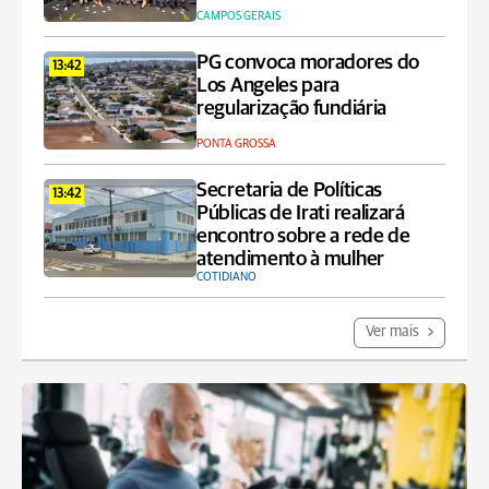
CAMPOS GERAIS
PG convoca moradores do
13:42
Los Angeles para
regularização fundiária
PONTA GROSSA
Secretaria de Políticas
13:42
Públicas de Irati realizará
encontro sobre a rede de
atendimento à mulher
COTIDIANO
Ver mais