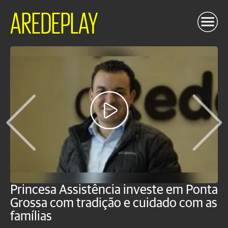
AREDEPLAY
Princesa Assistência investe em Ponta
F
Grossa com tradição e cuidado com as
e
famílias
P