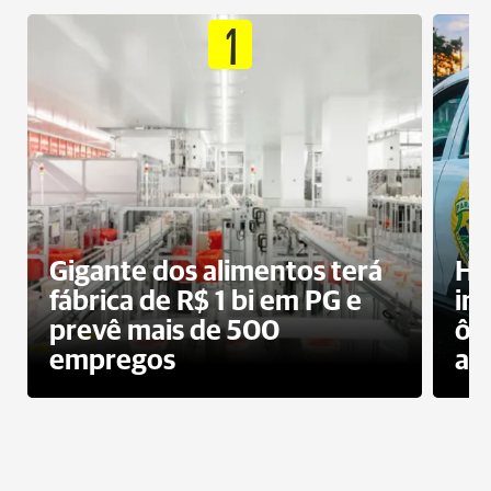
1
Gigante dos alimentos terá
Ho
fábrica de R$ 1 bi em PG e
im
prevê mais de 500
ôn
empregos
ac