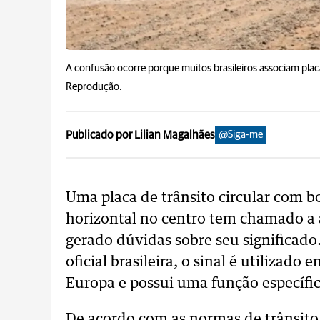
A confusão ocorre porque muitos brasileiros associam plac
Reprodução.
Publicado por Lilian Magalhães
@Siga-me
Uma placa de trânsito circular com b
horizontal no centro tem chamado a a
gerado dúvidas sobre seu significado
oficial brasileira, o sinal é utilizado
Europa e possui uma função específic
De acordo com as normas de trânsito