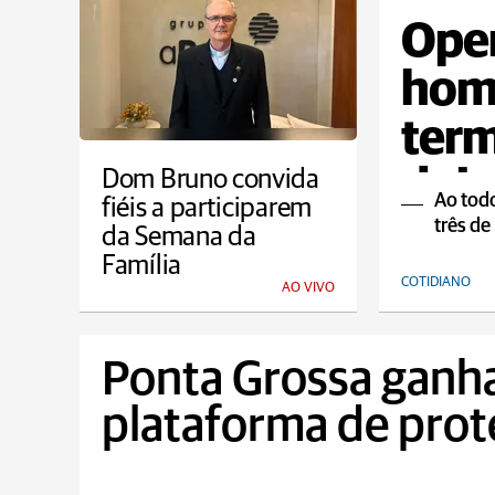
Oper
homi
term
dois
Dom Bruno convida
Ao tod
fiéis a participarem
três de
da Semana da
Família
COTIDIANO
AO VIVO
Ponta Grossa ganh
plataforma de prot