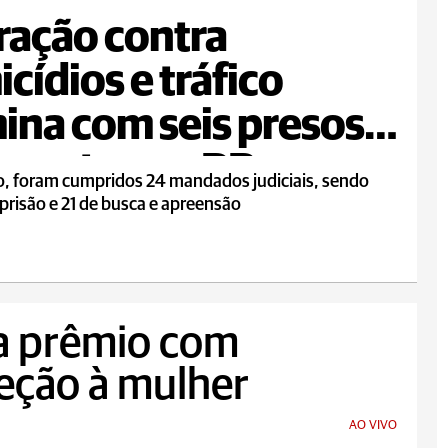
ação contra
cídios e tráfico
ina com seis presos e
 mortos no PR
o, foram cumpridos 24 mandados judiciais, sendo
 prisão e 21 de busca e apreensão
a prêmio com
eção à mulher
AO VIVO