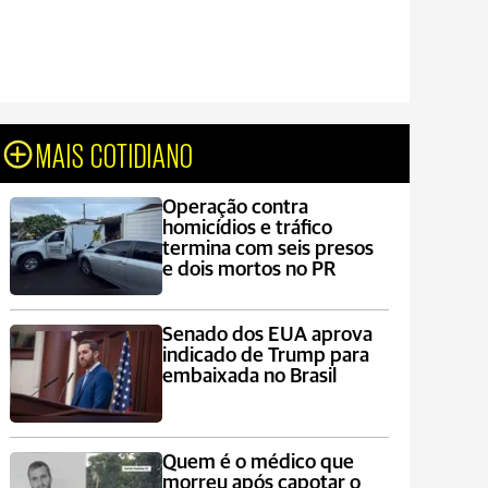
MAIS COTIDIANO
Operação contra
homicídios e tráfico
termina com seis presos
e dois mortos no PR
Senado dos EUA aprova
indicado de Trump para
embaixada no Brasil
Quem é o médico que
morreu após capotar o