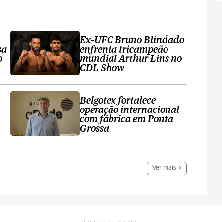
Ex-UFC Bruno Blindado
sa
enfrenta tricampeão
o
mundial Arthur Lins no
CDL Show
Belgotex fortalece
a
operação internacional
com fábrica em Ponta
Grossa
Ver mais