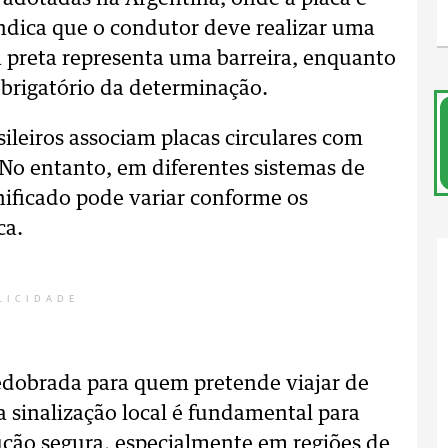
ndica que o condutor deve realizar uma
xa preta representa uma barreira, enquanto
obrigatório da determinação.
ileiros associam placas circulares com
No entanto, em diferentes sistemas de
nificado pode variar conforme os
ca.
LICIDADE
edobrada para quem pretende viajar de
a sinalização local é fundamental para
ução segura, especialmente em regiões de