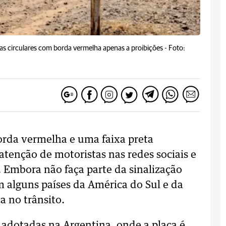
as circulares com borda vermelha apenas a proibições -
Foto:
orda vermelha e uma faixa preta
tenção de motoristas nas redes sociais e
. Embora não faça parte da sinalização
 em alguns países da América do Sul e da
a no trânsito.
 adotadas na Argentina, onde a placa é