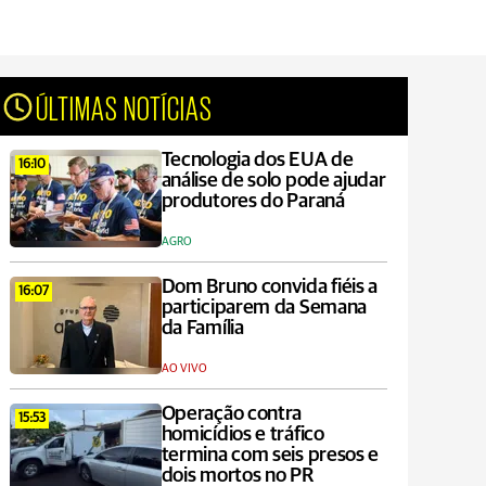
ÚLTIMAS NOTÍCIAS
Tecnologia dos EUA de
16:10
análise de solo pode ajudar
produtores do Paraná
AGRO
Dom Bruno convida fiéis a
16:07
participarem da Semana
da Família
AO VIVO
Operação contra
15:53
homicídios e tráfico
termina com seis presos e
dois mortos no PR