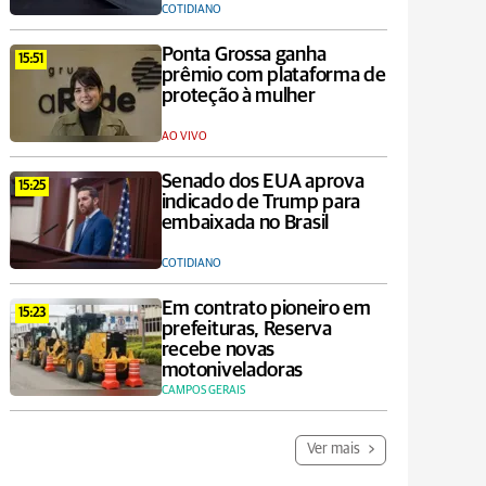
COTIDIANO
Ponta Grossa ganha
15:51
prêmio com plataforma de
proteção à mulher
AO VIVO
Senado dos EUA aprova
15:25
indicado de Trump para
embaixada no Brasil
COTIDIANO
Em contrato pioneiro em
15:23
prefeituras, Reserva
recebe novas
motoniveladoras
CAMPOS GERAIS
Ver mais