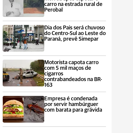
carro na estrada rural de
Perobal
Dia dos Pais será chuvoso
do Centro-Sul ao Leste do
Paraná, prevê Simepar
Motorista capota carro
com 5 mil maços de
cigarros
contrabandeados na BR-
163
Empresa é condenada
por servir hambúrguer
com barata para grávida