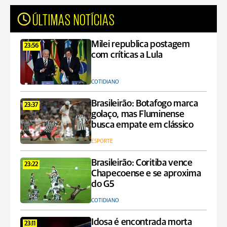
ÚLTIMAS NOTÍCIAS
Milei republica postagem
23:56
com críticas a Lula
COTIDIANO
Brasileirão: Botafogo marca
23:37
golaço, mas Fluminense
busca empate em clássico
ESPORTE
Brasileirão: Coritiba vence
23:22
Chapecoense e se aproxima
do G5
COTIDIANO
Idosa é encontrada morta
23:11