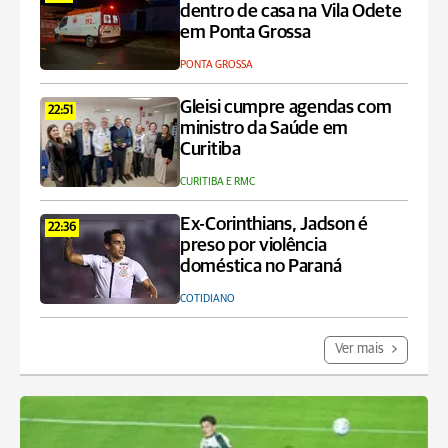
dentro de casa na Vila Odete
em Ponta Grossa
PONTA GROSSA
Gleisi cumpre agendas com
22:51
ministro da Saúde em
Curitiba
CURITIBA E RMC
Ex-Corinthians, Jadson é
22:36
preso por violência
doméstica no Paraná
COTIDIANO
Ver mais