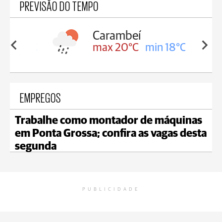
PREVISÃO DO TEMPO
Carambeí
in 18°C
max 20°C
min 18°C
EMPREGOS
Trabalhe como montador de máquinas
em Ponta Grossa; confira as vagas desta
segunda
PUBLICIDADE