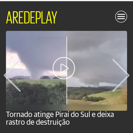
AREDEPLAY
Tornado atinge Piraí do Sul e deixa
H
rastro de destruição
C
m