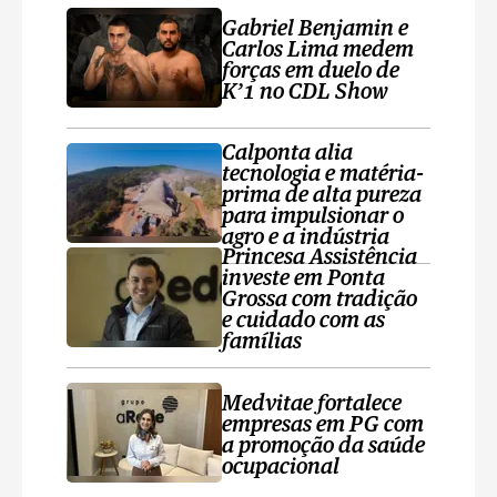
Gabriel Benjamin e
Carlos Lima medem
forças em duelo de
K’1 no CDL Show
Calponta alia
tecnologia e matéria-
prima de alta pureza
para impulsionar o
agro e a indústria
Princesa Assistência
investe em Ponta
Grossa com tradição
e cuidado com as
famílias
Medvitae fortalece
empresas em PG com
a promoção da saúde
ocupacional