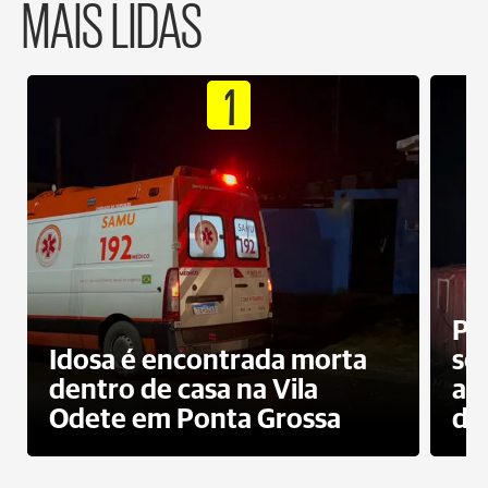
MAIS LIDAS
1
Pr
Idosa é encontrada morta
sec
dentro de casa na Vila
ap
Odete em Ponta Grossa
do