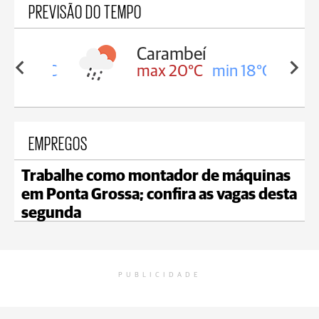
PREVISÃO DO TEMPO
Carambeí
in 18°C
max 20°C
min 18°C
EMPREGOS
Trabalhe como montador de máquinas
em Ponta Grossa; confira as vagas desta
segunda
PUBLICIDADE