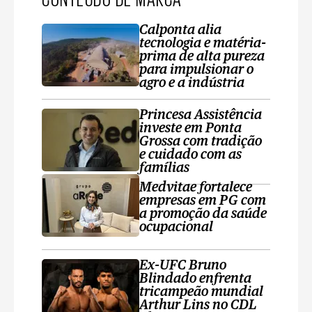
Calponta alia
tecnologia e matéria-
prima de alta pureza
para impulsionar o
agro e a indústria
Princesa Assistência
investe em Ponta
Grossa com tradição
e cuidado com as
famílias
Medvitae fortalece
empresas em PG com
a promoção da saúde
ocupacional
Ex-UFC Bruno
Blindado enfrenta
tricampeão mundial
Arthur Lins no CDL