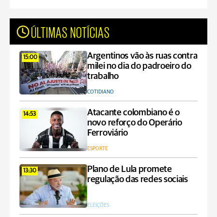
ÚLTIMAS NOTÍCIAS
Argentinos vão às ruas contra
15:00
milei no dia do padroeiro do
trabalho
COTIDIANO
Atacante colombiano é o
14:53
novo reforço do Operário
Ferroviário
ESPORTE
Plano de Lula promete
13:30
regulação das redes sociais
ELEIÇÕES