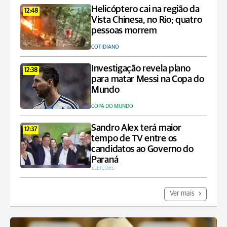
Helicóptero cai na região da
12:48
Vista Chinesa, no Rio; quatro
pessoas morrem
COTIDIANO
Investigação revela plano
12:38
para matar Messi na Copa do
Mundo
COPA DO MUNDO
Sandro Alex terá maior
12:37
tempo de TV entre os
candidatos ao Governo do
Paraná
ELEIÇÕES
Ver mais