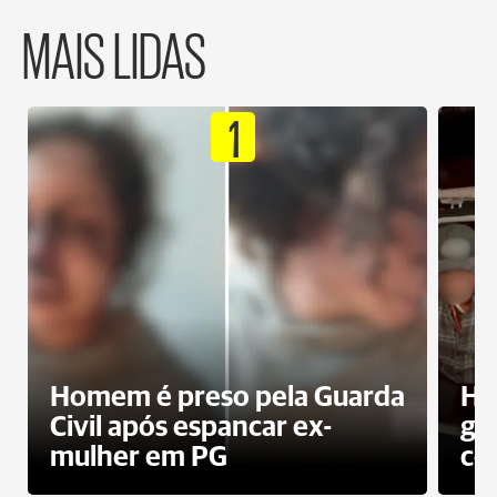
MAIS LIDAS
1
Homem é preso pela Guarda
Ho
Civil após espancar ex-
gr
mulher em PG
co