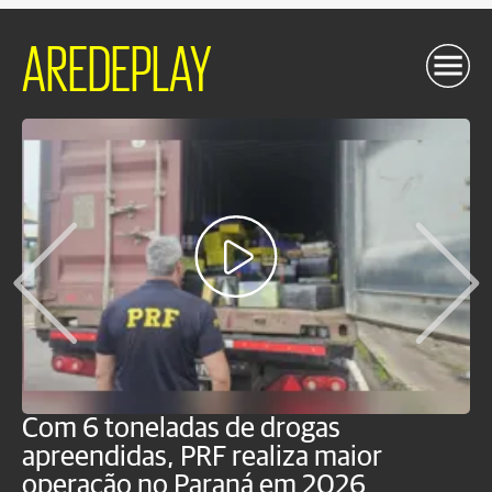
AREDEPLAY
Com 6 toneladas de drogas
F
apreendidas, PRF realiza maior
p
operação no Paraná em 2026