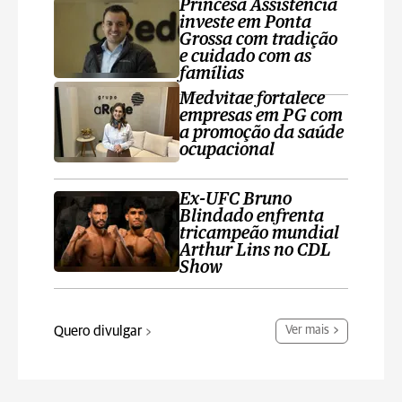
Princesa Assistência
investe em Ponta
Grossa com tradição
e cuidado com as
famílias
Medvitae fortalece
empresas em PG com
a promoção da saúde
ocupacional
Ex-UFC Bruno
Blindado enfrenta
tricampeão mundial
Arthur Lins no CDL
Show
Quero divulgar
Ver mais