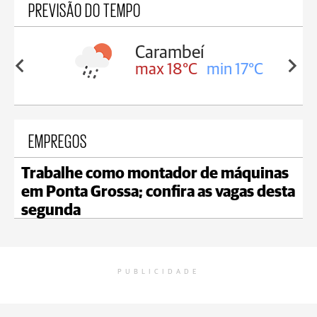
PREVISÃO DO TEMPO
Carambeí
in 18°C
max 18°C
min 17°C
EMPREGOS
Trabalhe como montador de máquinas
em Ponta Grossa; confira as vagas desta
segunda
PUBLICIDADE