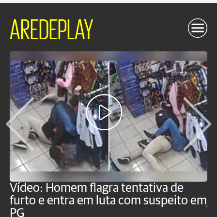
AREDEPLAY
Vídeo: Homem flagra tentativa de
B
furto e entra em luta com suspeito em
j
PG