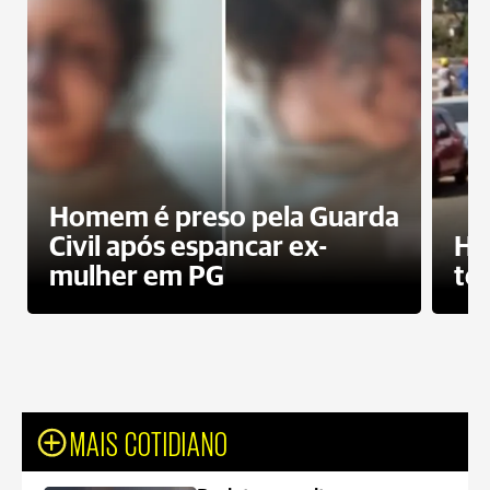
Homem é preso pela Guarda
Civil após espancar ex-
Ho
mulher em PG
te
MAIS COTIDIANO