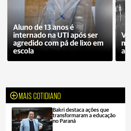
Aluno de 13 anos é
internado na UTI após ser
Ví
agredido com pá de lixo em
mo
escola
a 
MAIS COTIDIANO
Bakri destaca ações que
transformaram a educação
no Paraná