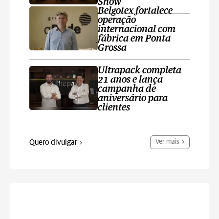
Show
Belgotex fortalece
operação
internacional com
fábrica em Ponta
Grossa
Ultrapack completa
21 anos e lança
campanha de
aniversário para
clientes
Quero divulgar
Ver mais