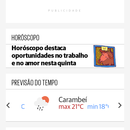
PUBLICIDADE
HORÓSCOPO
Horóscopo destaca
oportunidades no trabalho
e no amor nesta quinta
PREVISÃO DO TEMPO
Carambeí
in 18°C
max 21°C
min 18°C