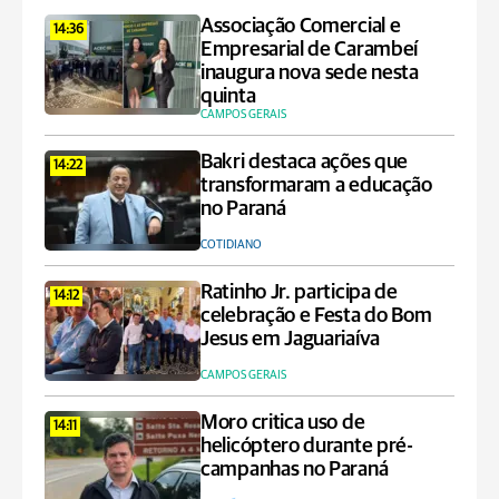
Associação Comercial e
14:36
Empresarial de Carambeí
inaugura nova sede nesta
quinta
CAMPOS GERAIS
Bakri destaca ações que
14:22
transformaram a educação
no Paraná
COTIDIANO
Ratinho Jr. participa de
14:12
celebração e Festa do Bom
Jesus em Jaguariaíva
CAMPOS GERAIS
Moro critica uso de
14:11
helicóptero durante pré-
campanhas no Paraná