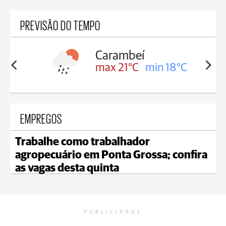
PREVISÃO DO TEMPO
Carambeí
in 18°C
max 21°C
min 18°C
EMPREGOS
Trabalhe como trabalhador
agropecuário em Ponta Grossa; confira
as vagas desta quinta
PUBLICIDADE