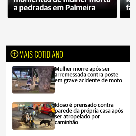
a pedradas em Palmeira
fa
MAIS COTIDIANO
Mulher morre após ser
arremessada contra poste
em grave acidente de moto
Idoso é prensado contra
parede da própria casa após
ser atropelado por
caminhão