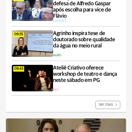
defesa de Alfredo Gaspar
após escolha para vice de
Flávio
ELEIÇÕES
Agrinho inspira tese de
09:55
doutorado sobre qualidade
da água no meio rural
AGRO
Ateliê Criativo oferece
09:43
workshop de teatro e dança
neste sábado em PG
MIX
Ver mais