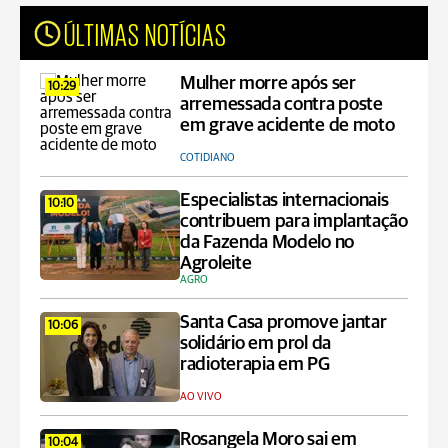
ÚLTIMAS NOTÍCIAS
Mulher morre após ser
10:29
arremessada contra poste
em grave acidente de moto
COTIDIANO
Especialistas internacionais
10:10
contribuem para implantação
da Fazenda Modelo no
Agroleite
AGRO
Santa Casa promove jantar
10:06
solidário em prol da
radioterapia em PG
AO VIVO
Rosangela Moro sai em
10:04