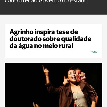
concorrer ao Governo do Estado
a
Agrinho inspira tese de
doutorado sobre qualidade
da água no meio rural
AGRO