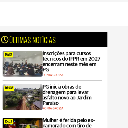
ÚLTIMAS NOTÍCIAS
Inscrições para cursos
16:10
técnicos do IFPR em 2027
encerram neste mês em
PG
PONTA GROSSA
PG inicia obras de
16:08
drenagem para levar
asfalto novo ao Jardim
Paraíso
PONTA GROSSA
Mulher é ferida pelo ex-
15:53
namorado com tiro de