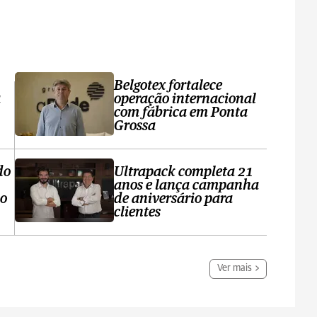
Belgotex fortalece
a
operação internacional
com fábrica em Ponta
Grossa
do
Ultrapack completa 21
anos e lança campanha
no
de aniversário para
clientes
Ver mais