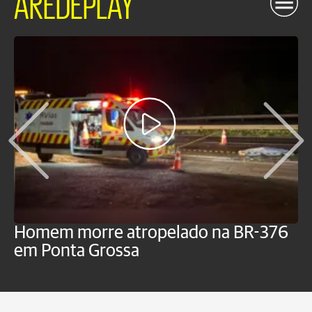
AREDEPLAY
Homem morre atropelado na BR-376
V
em Ponta Grossa
f
P