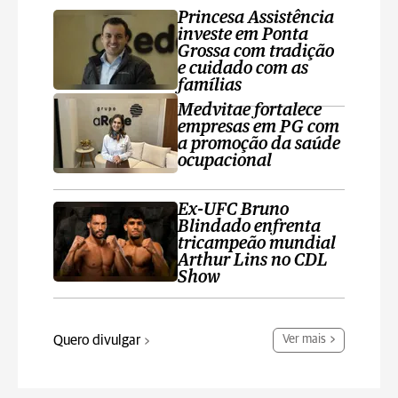
Princesa Assistência
investe em Ponta
Grossa com tradição
e cuidado com as
famílias
Medvitae fortalece
empresas em PG com
a promoção da saúde
ocupacional
Ex-UFC Bruno
Blindado enfrenta
tricampeão mundial
Arthur Lins no CDL
Show
Quero divulgar
Ver mais