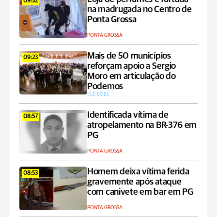
09:32
na madrugada no Centro de
Ponta Grossa
PONTA GROSSA
Mais de 50 municípios
09:23
reforçam apoio a Sergio
Moro em articulação do
Podemos
ELEIÇÕES
Identificada vítima de
08:57
atropelamento na BR-376 em
PG
PONTA GROSSA
Homem deixa vítima ferida
08:53
gravemente após ataque
com canivete em bar em PG
PONTA GROSSA