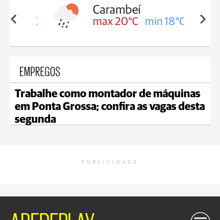
Carambeí
in 18°C
max 20°C
min 18°C
EMPREGOS
Trabalhe como montador de máquinas
em Ponta Grossa; confira as vagas desta
segunda
PUBLICIDADE