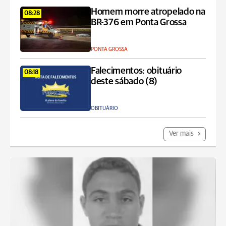
Homem morre atropelado na
08:28
BR-376 em Ponta Grossa
PONTA GROSSA
Falecimentos: obituário
08:18
deste sábado (8)
OBITUÁRIO
Ver mais