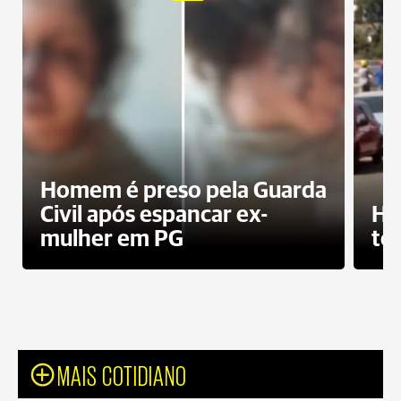
Homem é preso pela Guarda
Civil após espancar ex-
Ho
mulher em PG
te
MAIS COTIDIANO