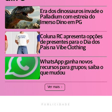
Era dos dinossauros invade o
Palladium com estreia do
Imerso Dino em PG
Coluna RC apresenta opções
de presentes para o Dia dos
Pais na Vibe Clothing
WhatsApp ganha novos
recursos para grupos; saiba o
que mudou
Ver mais
PUBLICIDADE