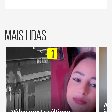
MAIS LIDAS
1
Al