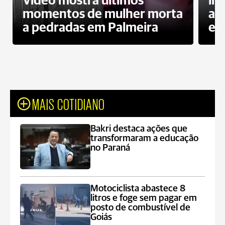
Vídeo mostra últimos
in
momentos de mulher morta
ag
a pedradas em Palmeira
es
MAIS COTIDIANO
Bakri destaca ações que
transformaram a educação
no Paraná
Motociclista abastece 8
litros e foge sem pagar em
posto de combustível de
Goiás