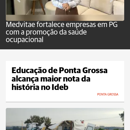
Medvitae fortalece empresas em PG
C
com a promoção da saúde
Pl
ocupacional
i
Educação de Ponta Grossa
alcança maior nota da
história no Ideb
PONTA GROSSA