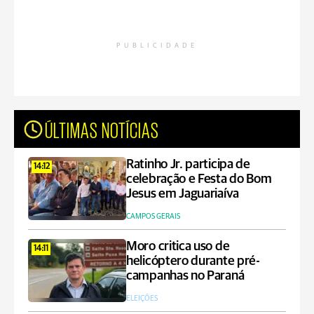
PUBLICIDADE
ÚLTIMAS NOTÍCIAS
Ratinho Jr. participa de
14:12
celebração e Festa do Bom
Jesus em Jaguariaíva
CAMPOS GERAIS
Moro critica uso de
14:11
helicóptero durante pré-
campanhas no Paraná
ELEIÇÕES