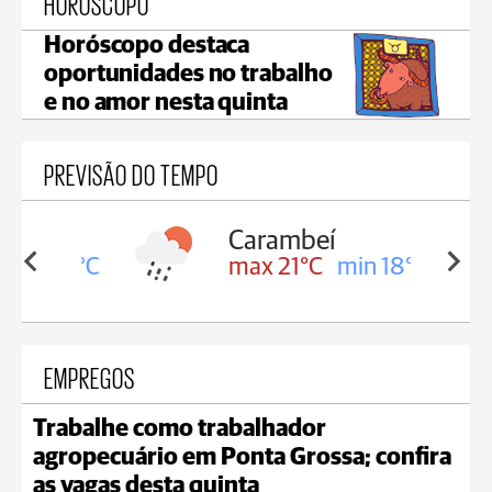
HORÓSCOPO
Horóscopo destaca
oportunidades no trabalho
e no amor nesta quinta
PREVISÃO DO TEMPO
Carambeí
in 18°C
max 21°C
min 18°C
EMPREGOS
Trabalhe como trabalhador
agropecuário em Ponta Grossa; confira
as vagas desta quinta