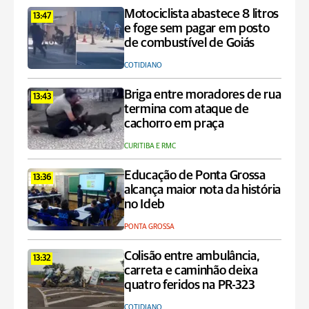
Motociclista abastece 8 litros
13:47
e foge sem pagar em posto
de combustível de Goiás
COTIDIANO
Briga entre moradores de rua
13:43
termina com ataque de
cachorro em praça
CURITIBA E RMC
Educação de Ponta Grossa
13:36
alcança maior nota da história
no Ideb
PONTA GROSSA
Colisão entre ambulância,
13:32
carreta e caminhão deixa
quatro feridos na PR-323
COTIDIANO