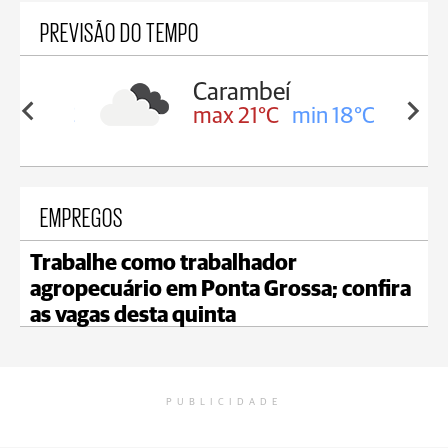
PREVISÃO DO TEMPO
Carambeí
in 19°C
max 21°C
min 18°C
EMPREGOS
Trabalhe como trabalhador
agropecuário em Ponta Grossa; confira
as vagas desta quinta
PUBLICIDADE