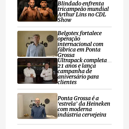
Blindado enfrenta
tricampeão mundial
Arthur Lins no CDL
Show
Belgotex fortalece
operação
internacional com
fábrica em Ponta
Grossa
Ultrapack completa
21 anos e lança
campanha de
aniversário para
clientes
Ponta Grossa é a
‘estrela’ da Heineken
com moderna
indústria cervejeira