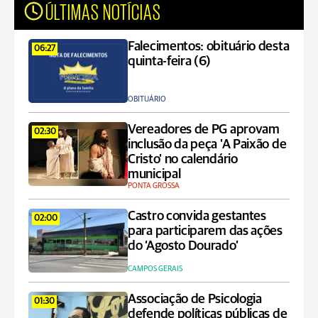
ÚLTIMAS NOTÍCIAS
Falecimentos: obituário desta
06:27
quinta-feira (6)
OBITUÁRIO
Vereadores de PG aprovam
02:30
inclusão da peça 'A Paixão de
Cristo' no calendário
municipal
PONTA GROSSA
Castro convida gestantes
02:00
para participarem das ações
do ‘Agosto Dourado’
CAMPOS GERAIS
Associação de Psicologia
01:30
defende políticas públicas de