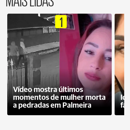
1
Vídeo mostra últimos
momentos de mulher morta
Id
a pedradas em Palmeira
fa