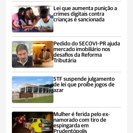
Lei que aumenta punição a
crimes digitais contra
crianças é sancionada
Pedido do SECOVI-PR ajuda
mercado imobiliário nos
desafios da Reforma
Tributária
STF suspende julgamento
de lei que proíbe jogos de
azar
Mulher é ferida pelo ex-
namorado com tiro de
espingarda em
Prudentópolis