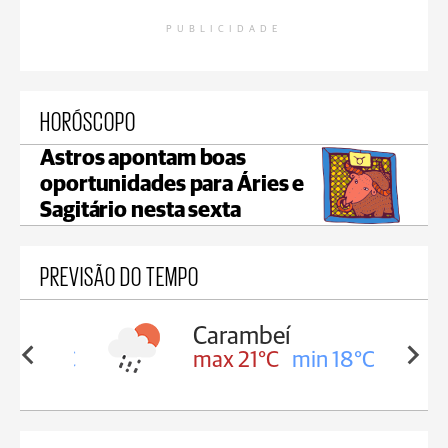
PUBLICIDADE
HORÓSCOPO
Astros apontam boas
oportunidades para Áries e
Sagitário nesta sexta
PREVISÃO DO TEMPO
Carambeí
in 18°C
max 21°C
min 18°C