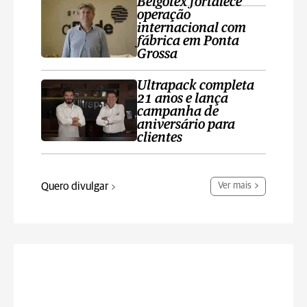
Belgotex fortalece
operação
internacional com
fábrica em Ponta
Grossa
Ultrapack completa
21 anos e lança
campanha de
aniversário para
clientes
Quero divulgar
Ver mais