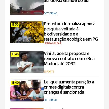
Sul do Rio Grande do Sul
COTIDIANO
Prefeitura formaliza apoio a
18:50
pesquisa voltada à
biodiversidade e à
restauração ecológica em PG
PONTA GROSSA
Vini Jr. aceita proposta e
18:46
renova contrato com o Real
Madrid até 2032
ESPORTE
Lei que aumenta punição a
18:40
crimes digitais contra
crianças é sancionada
COTIDIANO