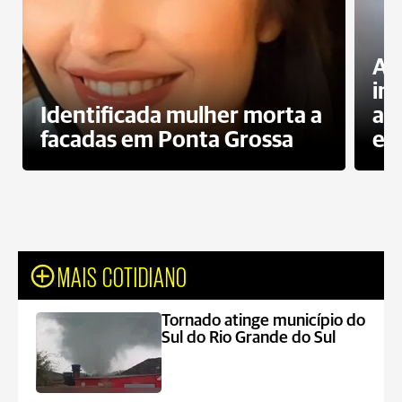
Al
in
Identificada mulher morta a
ag
facadas em Ponta Grossa
es
MAIS COTIDIANO
Tornado atinge município do
Sul do Rio Grande do Sul