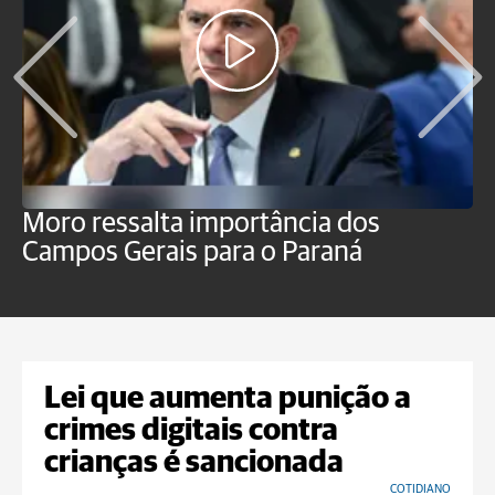
Moro ressalta importância dos
E
Campos Gerais para o Paraná
m
Lei que aumenta punição a
crimes digitais contra
crianças é sancionada
COTIDIANO