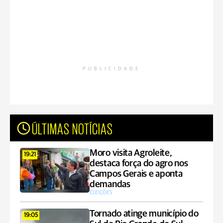
PUBLICIDADE
ÚLTIMAS NOTÍCIAS
Moro visita Agroleite,
19:21
destaca força do agro nos
Campos Gerais e aponta
demandas
ELEIÇÕES
Tornado atinge município do
19:05