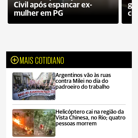
Civil após espancar ex-
gr
mulher em PG
co
MAIS COTIDIANO
Argentinos vão às ruas
contra Milei no dia do
padroeiro do trabalho
Helicóptero cai na região da
Vista Chinesa, no Rio; quatro
pessoas morrem