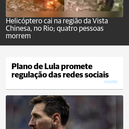
Helicóptero cai na região da Vista
C
Chinesa, no Rio; quatro pessoas
a
morrem
o
Plano de Lula promete
regulação das redes sociais
ELEIÇÕES