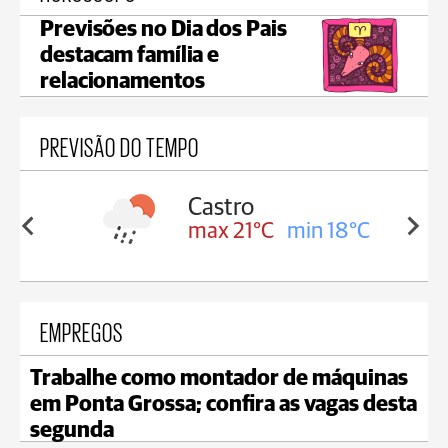
Previsões no Dia dos Pais
destacam família e
relacionamentos
PREVISÃO DO TEMPO
sa
Castro
in 18°C
max 21°C
min 18°C
EMPREGOS
Trabalhe como montador de máquinas
em Ponta Grossa; confira as vagas desta
segunda