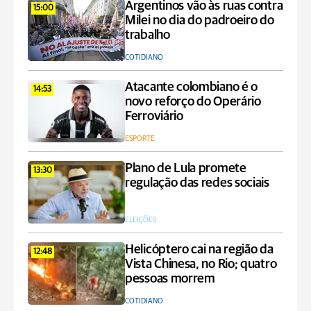
Argentinos vão às ruas contra
15:00
Milei no dia do padroeiro do
trabalho
COTIDIANO
Atacante colombiano é o
14:53
novo reforço do Operário
Ferroviário
ESPORTE
Plano de Lula promete
13:30
regulação das redes sociais
ELEIÇÕES
Helicóptero cai na região da
12:48
Vista Chinesa, no Rio; quatro
pessoas morrem
COTIDIANO