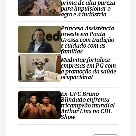
prima de alta pureza
para impulsionar o
agro e a indústria
Princesa Assistência
investe em Ponta
Grossa com tradição
e cuidado com as
famílias
Medvitae fortalece
empresas em PG com
a promoção da saúde
ocupacional
Ex-UFC Bruno
Blindado enfrenta
tricampeão mundial
Arthur Lins no CDL
Show