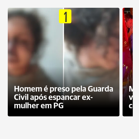
1
Homem é preso pela Guarda
Mo
Civil após espancar ex-
vo
mulher em PG
co