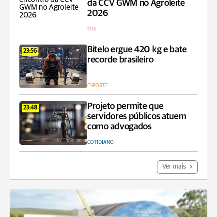
da CCV GWM no Agroleite
2026
MIX
Bitelo ergue 420 kg e bate
23:56
recorde brasileiro
ESPORTE
Projeto permite que
23:48
servidores públicos atuem
como advogados
COTIDIANO
Ver mais