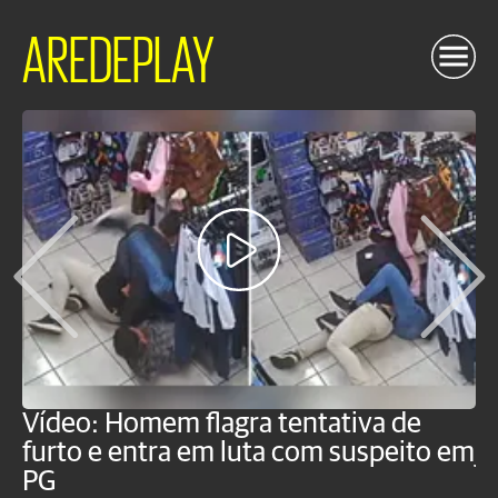
AREDEPLAY
Vídeo: Homem flagra tentativa de
B
furto e entra em luta com suspeito em
j
PG