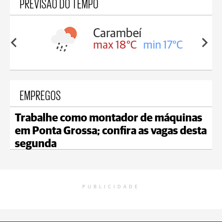
PREVISÃO DO TEMPO
Jaguariaíva
in 17°C
max 19°C
min 18°C
EMPREGOS
Trabalhe como montador de máquinas
em Ponta Grossa; confira as vagas desta
segunda
PUBLICIDADE