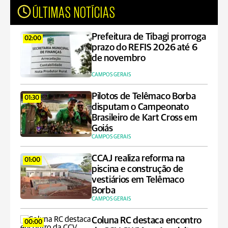
ÚLTIMAS NOTÍCIAS
Prefeitura de Tibagi prorroga
02:00
prazo do REFIS 2026 até 6
de novembro
CAMPOS GERAIS
Pilotos de Telêmaco Borba
01:30
disputam o Campeonato
Brasileiro de Kart Cross em
Goiás
CAMPOS GERAIS
CCAJ realiza reforma na
01:00
piscina e construção de
vestiários em Telêmaco
Borba
CAMPOS GERAIS
Coluna RC destaca encontro
00:00