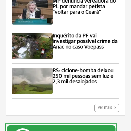
MP denuncia vereadora do
PL por mandar petista
“voltar para o Ceará”
Inquérito da PF vai
investigar possível crime da
Anac no caso Voepass
RS: ciclone-bomba deixou
250 mil pessoas sem luz e
2,3 mil desalojados
Ver mais