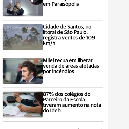
em Paraisópolis
Cidade de Santos, no
litoral de São Paulo,
registra ventos de 109
km/h
Milei recua em liberar
venda de áreas afetadas
por incêndios
87% dos colégios do
Parceiro da Escola
tiveram aumento na nota
do Ideb