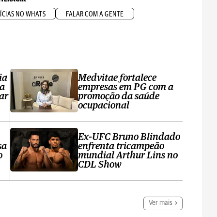
ÍCIAS NO WHATS
FALAR COM A GENTE
ia
Medvitae fortalece
ta
empresas em PG com a
ar
promoção da saúde
ocupacional
Ex-UFC Bruno Blindado
sa
enfrenta tricampeão
o
mundial Arthur Lins no
CDL Show
Ver mais