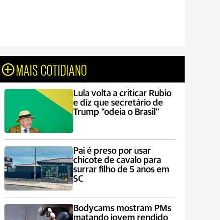
MAIS COTIDIANO
Lula volta a criticar Rubio
e diz que secretário de
Trump "odeia o Brasil"
Pai é preso por usar
chicote de cavalo para
surrar filho de 5 anos em
SC
Bodycams mostram PMs
matando jovem rendido