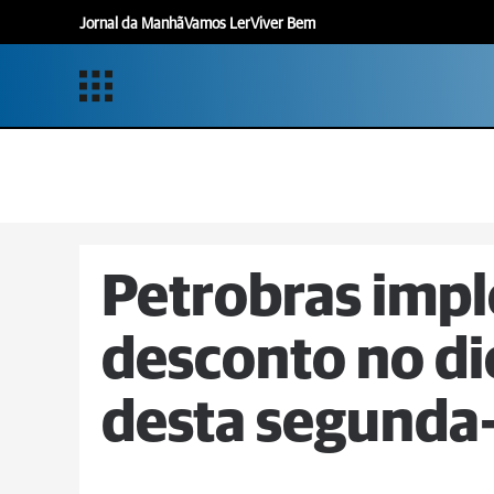
Jornal da Manhã
Vamos Ler
Viver Bem
Petrobras imp
desconto no die
desta segunda-