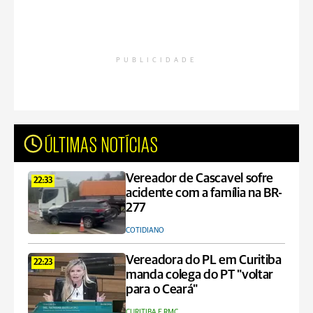
PUBLICIDADE
ÚLTIMAS NOTÍCIAS
Vereador de Cascavel sofre
22:33
acidente com a família na BR-
277
COTIDIANO
Vereadora do PL em Curitiba
22:23
manda colega do PT "voltar
para o Ceará"
CURITIBA E RMC