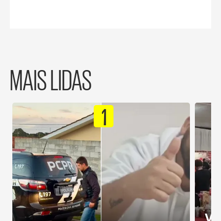
MAIS LIDAS
1
Ví