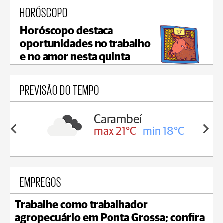
HORÓSCOPO
Horóscopo destaca
oportunidades no trabalho
e no amor nesta quinta
PREVISÃO DO TEMPO
Carambeí
in 19°C
max 21°C
min 18°C
EMPREGOS
Trabalhe como trabalhador
agropecuário em Ponta Grossa; confira