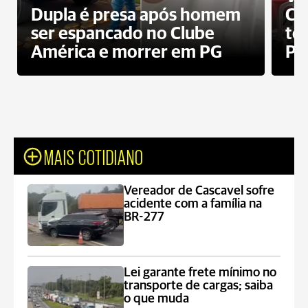
Dupla é presa após homem
Cl
ser espancado no Clube
te
América e morrer em PG
PG
MAIS COTIDIANO
Vereador de Cascavel sofre
acidente com a família na
BR-277
Lei garante frete mínimo no
transporte de cargas; saiba
o que muda