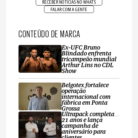
RECEBER NOTÍCIAS NO WHATS
FALAR COM A GENTE
CONTEÚDO DE MARCA
Ex-UFC Bruno
Blindado enfrenta
tricampeão mundial
Arthur Lins no CDL
Show
Belgotex fortalece
operação
internacional com
fábrica em Ponta
Grossa
Ultrapack completa
21 anos e lança
campanha de
aniversário para
clientes