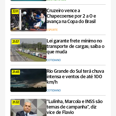
Cruzeiro vence a
22:11
Chapecoense por 2 a 0 e
avança na Copa do Brasil
ESPORTE
Lei garante frete mínimo no
21:57
transporte de cargas; saiba o
que muda
COTIDIANO
Rio Grande do Sul terá chuva
21:45
intensa e ventos de até 100
km/h
COTIDIANO
"Lulinha, Marcola e INSS são
21:32
temas de campanha", diz
vice de Flavio