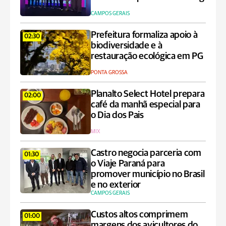
CAMPOS GERAIS
Prefeitura formaliza apoio à
02:30
biodiversidade e à
restauração ecológica em PG
PONTA GROSSA
Planalto Select Hotel prepara
02:00
café da manhã especial para
o Dia dos Pais
MIX
Castro negocia parceria com
01:30
o Viaje Paraná para
promover município no Brasil
e no exterior
CAMPOS GERAIS
Custos altos comprimem
01:00
margens dos avicultores do