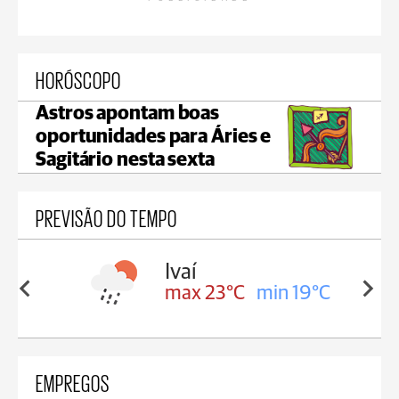
HORÓSCOPO
Astros apontam boas
oportunidades para Áries e
Sagitário nesta sexta
PREVISÃO DO TEMPO
lis
Ivaí
in 17°C
max 23°C
min 19°C
EMPREGOS