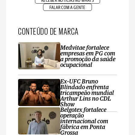
RECEBER NOTÍCIAS NO WHATS
FALAR COM A GENTE
CONTEÚDO DE MARCA
Medvitae fortalece
empresas em PG com
a promoção da saúde
ocupacional
Ex-UFC Bruno
Blindado enfrenta
tricampeão mundial
Arthur Lins no CDL
Show
Belgotex fortalece
operação
internacional com
fábrica em Ponta
Grossa