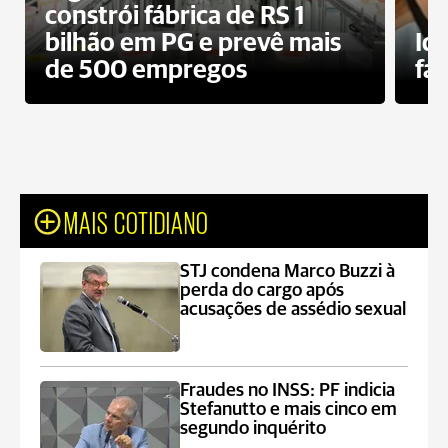
constrói fábrica de RS 1
bilhão em PG e prevê mais
Id
de 500 empregos
fa
MAIS COTIDIANO
STJ condena Marco Buzzi à
perda do cargo após
acusações de assédio sexual
Fraudes no INSS: PF indicia
Stefanutto e mais cinco em
segundo inquérito