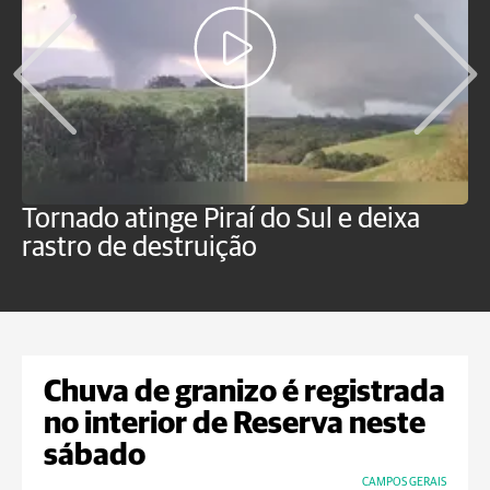
Tornado atinge Piraí do Sul e deixa
H
rastro de destruição
C
m
Chuva de granizo é registrada
no interior de Reserva neste
sábado
CAMPOS GERAIS