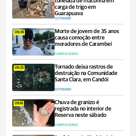
tonelada de maconha em
carga de trigo em
Guarapuava
COTIDIANO
Morte de jovem de 35 anos
09:39
causa comoção entre
moradores de Carambeí
CAMPOS GERAIS
Tornado deixa rastros de
09:25
destruição na Comunidade
Santa Clara, em Candói
COTIDIANO
Chuva de granizo é
09:16
registrada no interior de
Reserva neste sábado
CAMPOS GERAIS