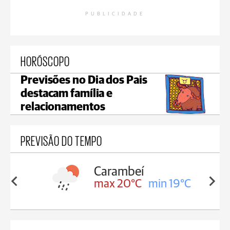
PUBLICIDADE
HORÓSCOPO
Previsões no Dia dos Pais
destacam família e
relacionamentos
PREVISÃO DO TEMPO
Carambeí
in 19°C
max 20°C
min 19°C