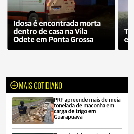
Idosa é encontrada morta
dentro de casa na Vila
To
Odete em Ponta Grossa
e 
MAIS COTIDIANO
PRF apreende mais de meia
tonelada de maconha em
carga de trigo em
Guarapuava