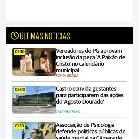
ÚLTIMAS NOTÍCIAS
Vereadores de PG aprovam
02:30
inclusão da peça 'A Paixão de
Cristo' no calendário
municipal
PONTA GROSSA
Castro convida gestantes
02:00
para participarem das ações
do ‘Agosto Dourado’
CAMPOS GERAIS
Associação de Psicologia
01:30
defende políticas públicas de
saúde mental na Câmara de