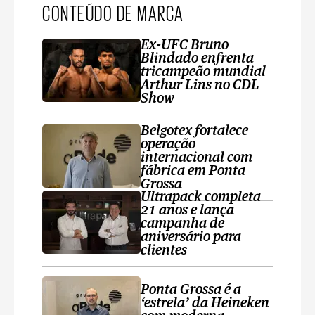
CONTEÚDO DE MARCA
Ex-UFC Bruno
Blindado enfrenta
tricampeão mundial
Arthur Lins no CDL
Show
Belgotex fortalece
operação
internacional com
fábrica em Ponta
Grossa
Ultrapack completa
21 anos e lança
campanha de
aniversário para
clientes
Ponta Grossa é a
‘estrela’ da Heineken