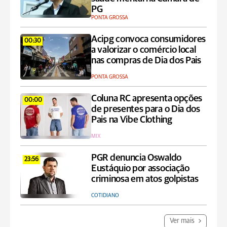
PG
PONTA GROSSA
Acipg convoca consumidores
00:30
a valorizar o comércio local
nas compras de Dia dos Pais
PONTA GROSSA
Coluna RC apresenta opções
00:00
de presentes para o Dia dos
Pais na Vibe Clothing
MIX
PGR denuncia Oswaldo
23:56
Eustáquio por associação
criminosa em atos golpistas
COTIDIANO
Ver mais