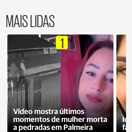
MAIS LIDAS
1
Vídeo mostra últimos
momentos de mulher morta
Id
a pedradas em Palmeira
fa