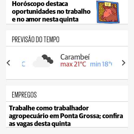
Horóscopo destaca
oportunidades no trabalho
e no amor nesta quinta
PREVISÃO DO TEMPO
Carambeí
in 19°C
max 21°C
min 18°C
EMPREGOS
Trabalhe como trabalhador
agropecuário em Ponta Grossa; confira
as vagas desta quinta