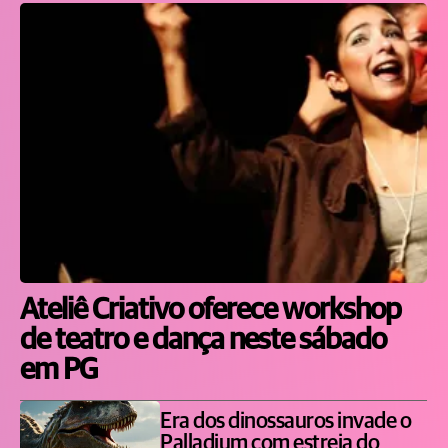
Ateliê Criativo oferece workshop
de teatro e dança neste sábado
em PG
Era dos dinossauros invade o
Palladium com estreia do