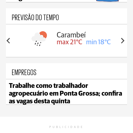
PREVISÃO DO TEMPO
Carambeí
in 18°C
max 21°C
min 18°C
EMPREGOS
Trabalhe como trabalhador
agropecuário em Ponta Grossa; confira
as vagas desta quinta
PUBLICIDADE