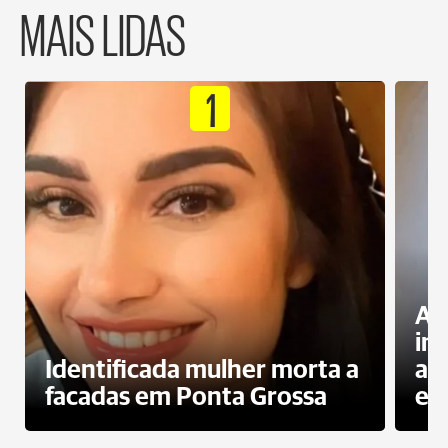
MAIS LIDAS
1
Al
in
Identificada mulher morta a
ag
facadas em Ponta Grossa
es