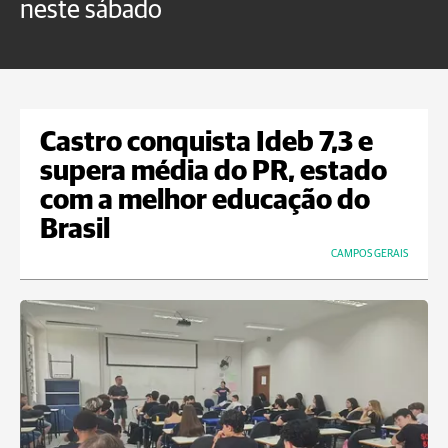
neste sábado
c
Castro conquista Ideb 7,3 e
supera média do PR, estado
com a melhor educação do
Brasil
CAMPOS GERAIS