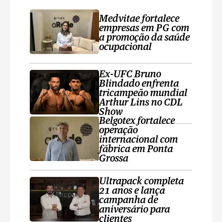
Medvitae fortalece
empresas em PG com
a promoção da saúde
ocupacional
Ex-UFC Bruno
Blindado enfrenta
tricampeão mundial
Arthur Lins no CDL
Show
Belgotex fortalece
operação
internacional com
fábrica em Ponta
Grossa
Ultrapack completa
21 anos e lança
campanha de
aniversário para
clientes