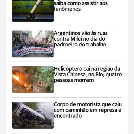
saiba como assistir aos
fenômenos
Argentinos vão às ruas
contra Milei no dia do
padroeiro do trabalho
Helicóptero cai na região da
Vista Chinesa, no Rio; quatro
pessoas morrem
Corpo de motorista que caiu
com caminhão em represa é
encontrado