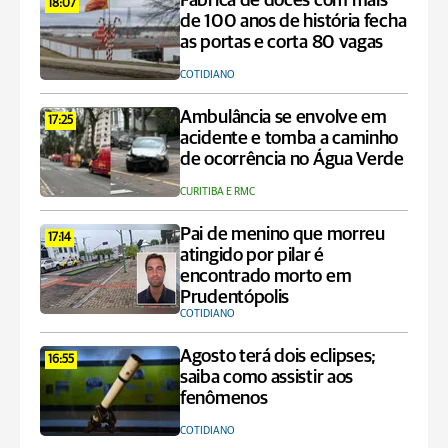
Fábrica de doces com mais
18:07
de 100 anos de história fecha
as portas e corta 80 vagas
COTIDIANO
Ambulância se envolve em
17:25
acidente e tomba a caminho
de ocorrência no Água Verde
CURITIBA E RMC
Pai de menino que morreu
17:14
atingido por pilar é
encontrado morto em
Prudentópolis
COTIDIANO
Agosto terá dois eclipses;
16:55
saiba como assistir aos
fenômenos
COTIDIANO