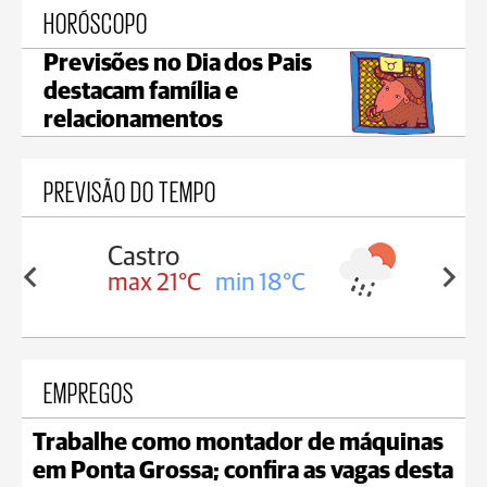
HORÓSCOPO
Previsões no Dia dos Pais
destacam família e
relacionamentos
PREVISÃO DO TEMPO
Carambeí
in 18°C
max 20°C
min 18°C
EMPREGOS
Trabalhe como montador de máquinas
em Ponta Grossa; confira as vagas desta