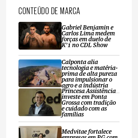
CONTEÚDO DE MARCA
Gabriel Benjamin e
Carlos Lima medem
forças em duelo de
K’1 no CDL Show
Calponta alia
tecnologia e matéria-
prima de alta pureza
para impulsionar o
agro e a indústria
Princesa Assistência
investe em Ponta
Grossa com tradição
e cuidado com as
famílias
Medvitae fortalece
empresas em PG com