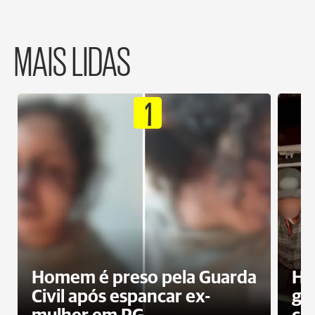
MAIS LIDAS
1
Homem é preso pela Guarda
Ho
Civil após espancar ex-
gr