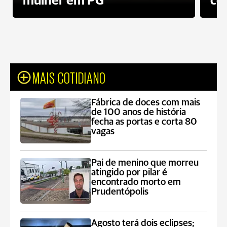
mulher em PG
co
MAIS COTIDIANO
Fábrica de doces com mais
de 100 anos de história
fecha as portas e corta 80
vagas
Pai de menino que morreu
atingido por pilar é
encontrado morto em
Prudentópolis
Agosto terá dois eclipses;