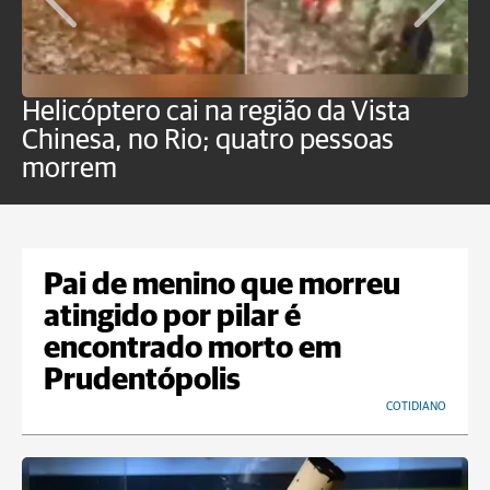
Helicóptero cai na região da Vista
C
Chinesa, no Rio; quatro pessoas
a
morrem
o
Pai de menino que morreu
atingido por pilar é
encontrado morto em
Prudentópolis
COTIDIANO