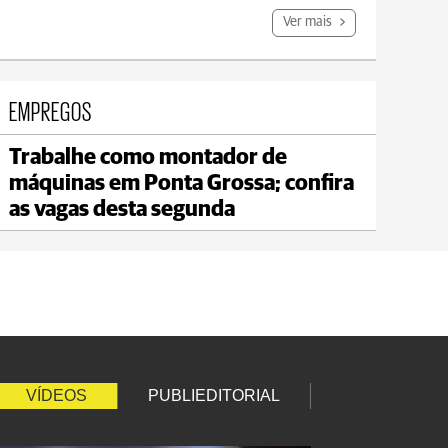
Ver mais
EMPREGOS
Trabalhe como montador de
Jaguariaíva
máquinas em Ponta Grossa; confira
max 20°C
min 18°C
as vagas desta segunda
VÍDEOS
PUBLIEDITORIAL