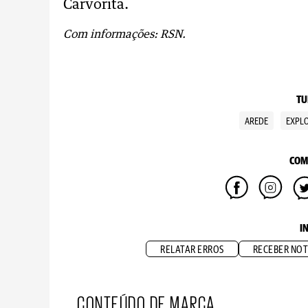
Carvorita.
Com informações: RSN.
TU
AREDE
EXPL
COM
I
RELATAR ERROS
RECEBER NOT
CONTEÚDO DE MARCA