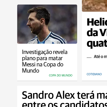
Heli
da V
qua
Investigação revela
Até o 
plano para matar
Messi na Copa do
Mundo
COTIDIANO
COPA DO MUNDO
Sandro Alex terá m
entre os candidato