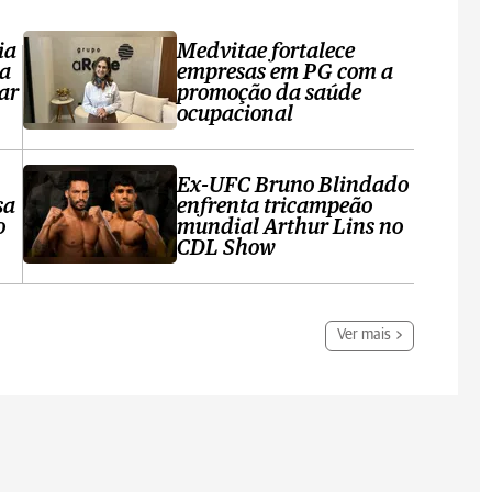
ia
Medvitae fortalece
ta
empresas em PG com a
ar
promoção da saúde
ocupacional
Ex-UFC Bruno Blindado
sa
enfrenta tricampeão
o
mundial Arthur Lins no
CDL Show
Ver mais