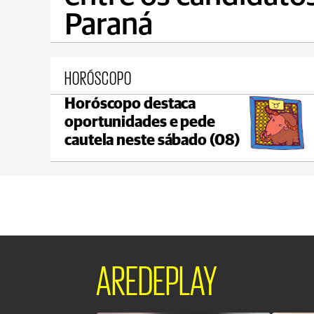
Paraná
HORÓSCOPO
Horóscopo destaca
Castro
oportunidades e pede
C
max 21°C
min 18°C
cautela neste sábado (08)
AREDEPLAY