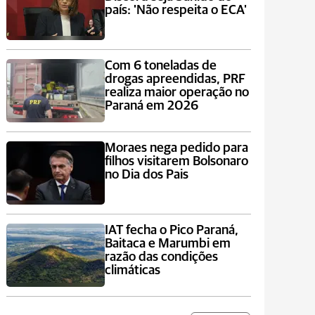
país: 'Não respeita o ECA'
Com 6 toneladas de
drogas apreendidas, PRF
realiza maior operação no
Paraná em 2026
Moraes nega pedido para
filhos visitarem Bolsonaro
no Dia dos Pais
IAT fecha o Pico Paraná,
Baitaca e Marumbi em
razão das condições
climáticas