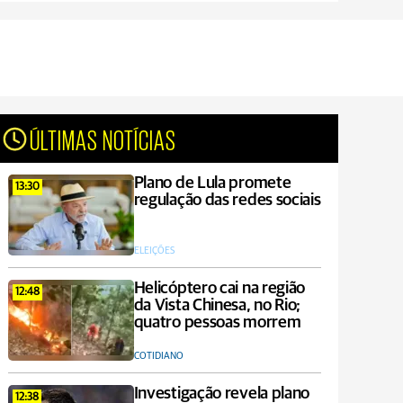
ÚLTIMAS NOTÍCIAS
Plano de Lula promete
13:30
regulação das redes sociais
ELEIÇÕES
Helicóptero cai na região
12:48
da Vista Chinesa, no Rio;
quatro pessoas morrem
COTIDIANO
Investigação revela plano
12:38