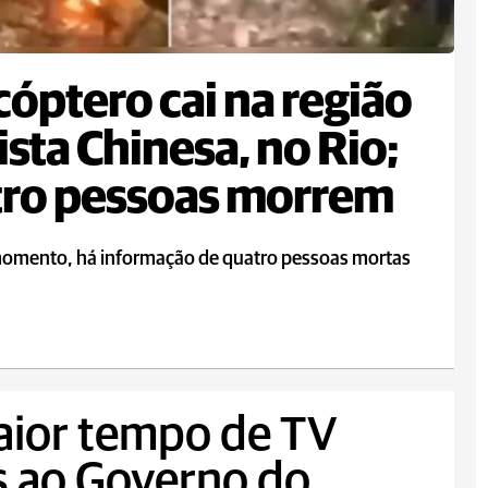
cóptero cai na região
ista Chinesa, no Rio;
tro pessoas morrem
momento, há informação de quatro pessoas mortas
aior tempo de TV
s ao Governo do