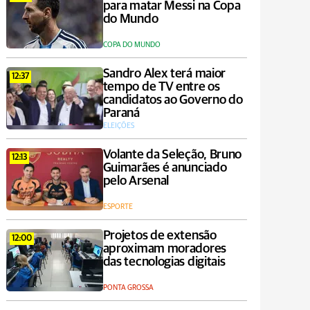
para matar Messi na Copa
do Mundo
COPA DO MUNDO
Sandro Alex terá maior
12:37
tempo de TV entre os
candidatos ao Governo do
Paraná
ELEIÇÕES
Volante da Seleção, Bruno
12:13
Guimarães é anunciado
pelo Arsenal
ESPORTE
Projetos de extensão
12:00
aproximam moradores
das tecnologias digitais
PONTA GROSSA