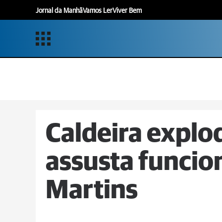
Jornal da Manhã
Vamos Ler
Viver Bem
Caldeira explo
assusta funcio
Martins