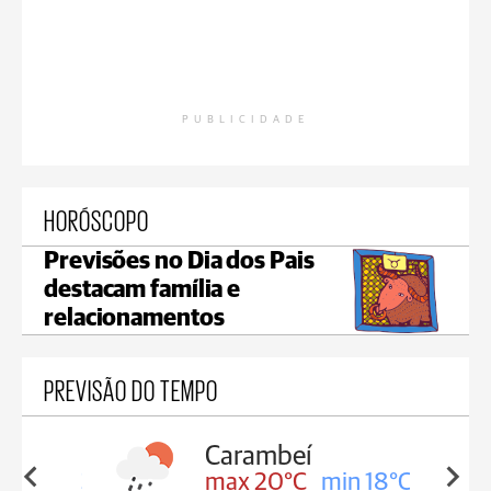
PUBLICIDADE
HORÓSCOPO
Previsões no Dia dos Pais
destacam família e
relacionamentos
PREVISÃO DO TEMPO
Carambeí
in 18°C
max 20°C
min 18°C