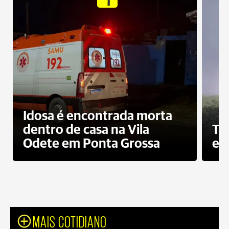
Idosa é encontrada morta
dentro de casa na Vila
To
Odete em Ponta Grossa
e 
MAIS COTIDIANO