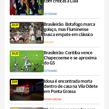
com críticas a Lula
COTIDIANO
Brasileirão: Botafogo marca
23:37
golaço, mas Fluminense
busca empate em clássico
ESPORTE
Brasileirão: Coritiba vence
23:22
Chapecoense e se aproxima
do G5
COTIDIANO
Idosa é encontrada morta
23:11
dentro de casa na Vila Odete
em Ponta Grossa
PONTA GROSSA