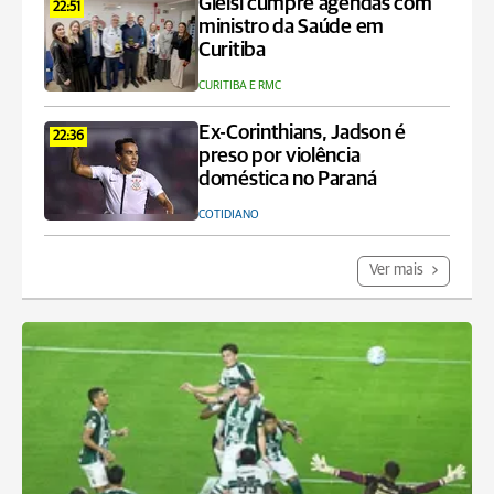
Gleisi cumpre agendas com
22:51
ministro da Saúde em
Curitiba
CURITIBA E RMC
Ex-Corinthians, Jadson é
22:36
preso por violência
doméstica no Paraná
COTIDIANO
Ver mais