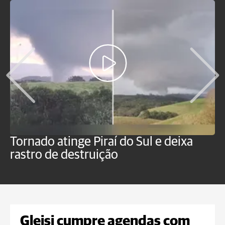
Tornado atinge Piraí do Sul e deixa
H
rastro de destruição
C
m
Gleisi cumpre agendas com