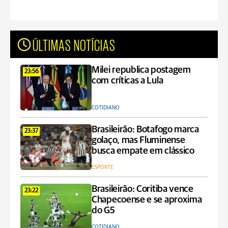
ÚLTIMAS NOTÍCIAS
Milei republica postagem
23:56
com críticas a Lula
COTIDIANO
Brasileirão: Botafogo marca
23:37
golaço, mas Fluminense
busca empate em clássico
ESPORTE
Brasileirão: Coritiba vence
23:22
Chapecoense e se aproxima
do G5
COTIDIANO