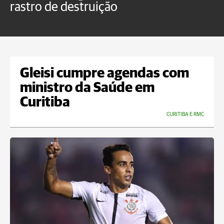
rastro de destruição
C
m
Gleisi cumpre agendas com
ministro da Saúde em
Curitiba
CURITIBA E RMC