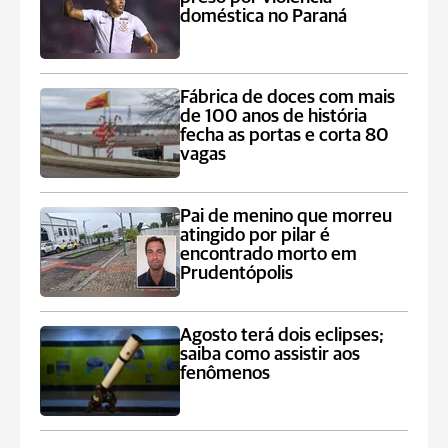
doméstica no Paraná
Fábrica de doces com mais
de 100 anos de história
fecha as portas e corta 80
vagas
Pai de menino que morreu
atingido por pilar é
encontrado morto em
Prudentópolis
Agosto terá dois eclipses;
saiba como assistir aos
fenômenos