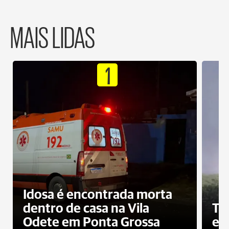
MAIS LIDAS
1
Idosa é encontrada morta
dentro de casa na Vila
To
Odete em Ponta Grossa
e 