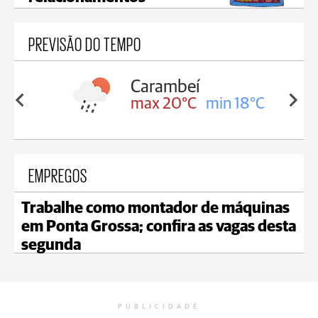
PREVISÃO DO TEMPO
Carambeí
in 18°C
max 20°C
min 18°C
EMPREGOS
Trabalhe como montador de máquinas
em Ponta Grossa; confira as vagas desta
segunda
PUBLICIDADE