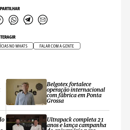
PARTILHAR
NTERAGIR
ÍCIAS NO WHATS
FALAR COM A GENTE
Belgotex fortalece
a
operação internacional
com fábrica em Ponta
Grossa
do
Ultrapack completa 21
anos e lança campanha