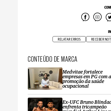
COM
I
RELATAR ERROS
RECEBER NOT
CONTEÚDO DE MARCA
Medvitae fortalece
empresas em PG com 
promoção da saúde
ocupacional
Ex-UFC Bruno Blinda
enfrenta tricampeão