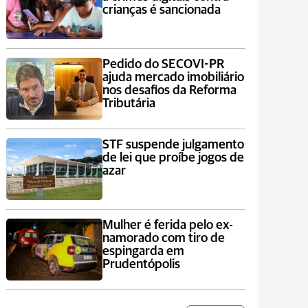
crianças é sancionada
Pedido do SECOVI-PR
ajuda mercado imobiliário
nos desafios da Reforma
Tributária
STF suspende julgamento
de lei que proíbe jogos de
azar
Mulher é ferida pelo ex-
namorado com tiro de
espingarda em
Prudentópolis