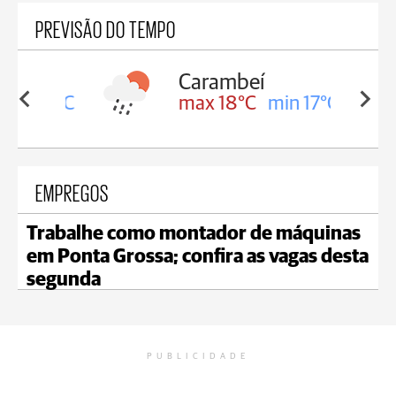
PREVISÃO DO TEMPO
Carambeí
in 18°C
max 18°C
min 17°C
EMPREGOS
Trabalhe como montador de máquinas
em Ponta Grossa; confira as vagas desta
segunda
PUBLICIDADE