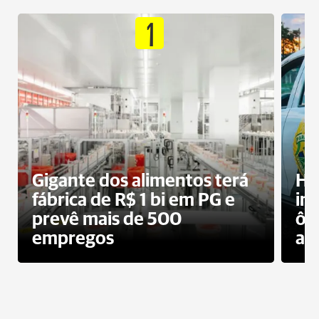
1
Gigante dos alimentos terá
Ho
fábrica de R$ 1 bi em PG e
im
prevê mais de 500
ôn
empregos
ac