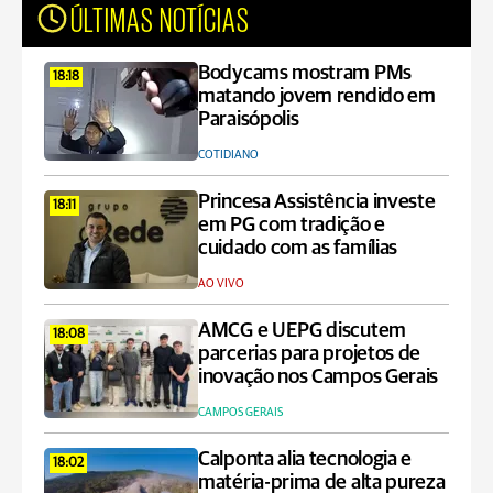
ÚLTIMAS NOTÍCIAS
Bodycams mostram PMs
18:18
matando jovem rendido em
Paraisópolis
COTIDIANO
Princesa Assistência investe
18:11
em PG com tradição e
cuidado com as famílias
AO VIVO
AMCG e UEPG discutem
18:08
parcerias para projetos de
inovação nos Campos Gerais
CAMPOS GERAIS
Calponta alia tecnologia e
18:02
matéria-prima de alta pureza