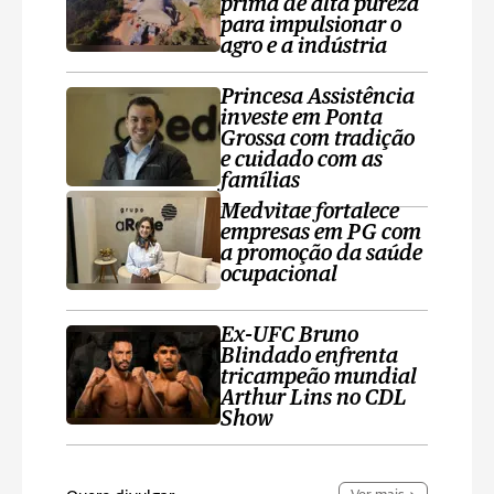
prima de alta pureza
para impulsionar o
agro e a indústria
Princesa Assistência
investe em Ponta
Grossa com tradição
e cuidado com as
famílias
Medvitae fortalece
empresas em PG com
a promoção da saúde
ocupacional
Ex-UFC Bruno
Blindado enfrenta
tricampeão mundial
Arthur Lins no CDL
Show