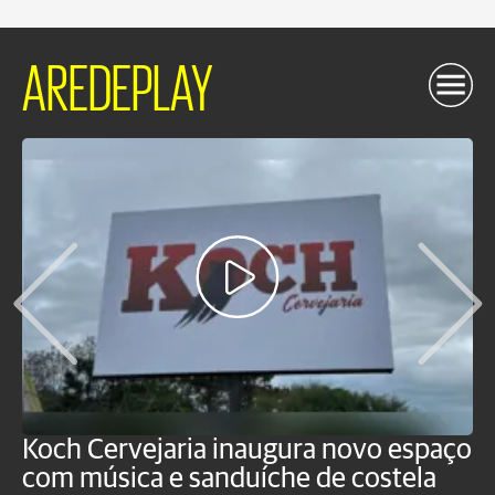
AREDEPLAY
Koch Cervejaria inaugura novo espaço
D
com música e sanduíche de costela
p