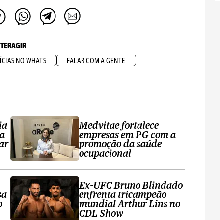
NTERAGIR
ÍCIAS NO WHATS
FALAR COM A GENTE
ia
Medvitae fortalece
ta
empresas em PG com a
ar
promoção da saúde
ocupacional
Ex-UFC Bruno Blindado
sa
enfrenta tricampeão
o
mundial Arthur Lins no
CDL Show