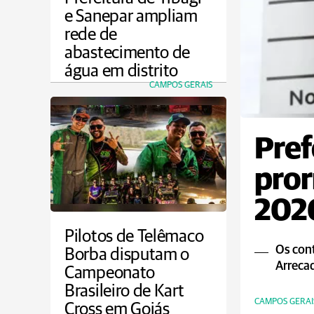
e Sanepar ampliam
rede de
abastecimento de
água em distrito
CAMPOS GERAIS
Pref
pror
2026
Pilotos de Telêmaco
Os cont
Borba disputam o
Arrecad
Campeonato
Brasileiro de Kart
CAMPOS GERAI
Cross em Goiás