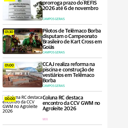
prorroga prazo do REFIS
2026 até 6 de novembro
CAMPOS GERAIS
Pilotos de Telêmaco Borba
01:30
disputam o Campeonato
Brasileiro de Kart Cross em
Goiás
CAMPOS GERAIS
CCAJ realiza reforma na
01:00
piscina e construção de
vestiários em Telêmaco
Borba
CAMPOS GERAIS
Coluna RC destaca
00:00
encontro da CCV GWM no
Agroleite 2026
MIX