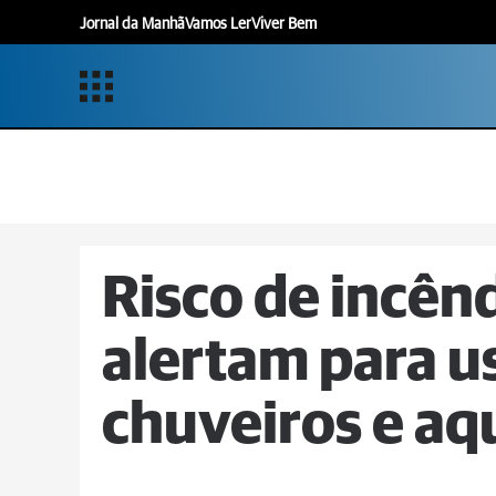
Jornal da Manhã
Vamos Ler
Viver Bem
Risco de incên
alertam para u
chuveiros e a