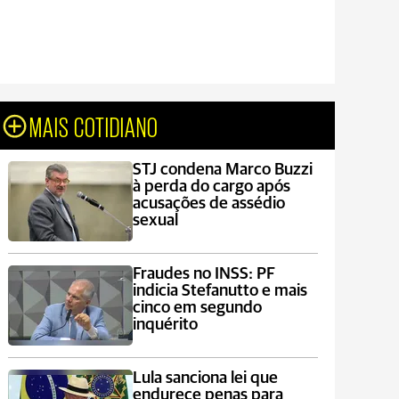
MAIS COTIDIANO
STJ condena Marco Buzzi
à perda do cargo após
acusações de assédio
sexual
Fraudes no INSS: PF
indicia Stefanutto e mais
cinco em segundo
inquérito
Lula sanciona lei que
endurece penas para