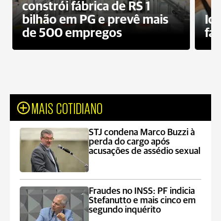
constrói fábrica de RS 1
bilhão em PG e prevê mais
Id
de 500 empregos
fa
MAIS COTIDIANO
STJ condena Marco Buzzi à
perda do cargo após
acusações de assédio sexual
Fraudes no INSS: PF indicia
Stefanutto e mais cinco em
segundo inquérito