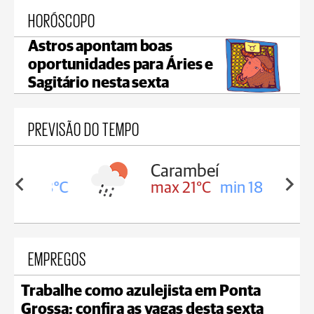
HORÓSCOPO
Astros apontam boas
oportunidades para Áries e
Sagitário nesta sexta
PREVISÃO DO TEMPO
Carambeí
in 18°C
max 21°C
min 18°C
EMPREGOS
Trabalhe como azulejista em Ponta
Grossa; confira as vagas desta sexta