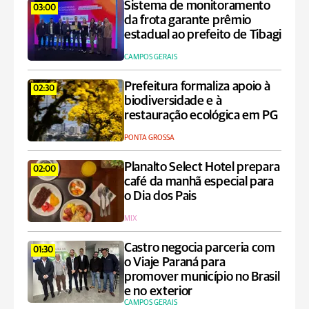
Sistema de monitoramento
03:00
da frota garante prêmio
estadual ao prefeito de Tibagi
CAMPOS GERAIS
Prefeitura formaliza apoio à
02:30
biodiversidade e à
restauração ecológica em PG
PONTA GROSSA
Planalto Select Hotel prepara
02:00
café da manhã especial para
o Dia dos Pais
MIX
Castro negocia parceria com
01:30
o Viaje Paraná para
promover município no Brasil
e no exterior
CAMPOS GERAIS