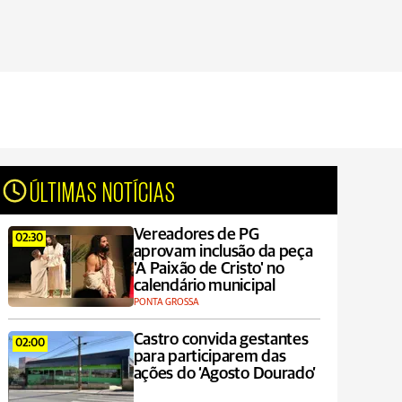
ÚLTIMAS NOTÍCIAS
Vereadores de PG
02:30
aprovam inclusão da peça
'A Paixão de Cristo' no
calendário municipal
PONTA GROSSA
Castro convida gestantes
02:00
para participarem das
ações do ‘Agosto Dourado’