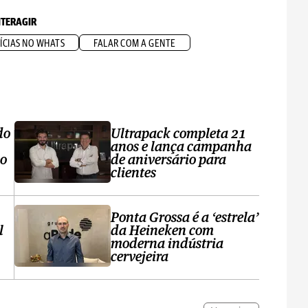
NTERAGIR
ÍCIAS NO WHATS
FALAR COM A GENTE
do
Ultrapack completa 21
anos e lança campanha
no
de aniversário para
clientes
Ponta Grossa é a ‘estrela’
l
da Heineken com
moderna indústria
cervejeira