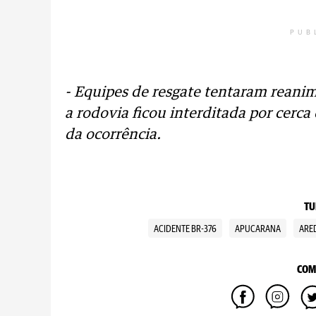
PUB
- Equipes de resgate tentaram reanima
a rodovia ficou interditada por cerc
da ocorrência.
TU
ACIDENTE BR-376
APUCARANA
ARE
COM