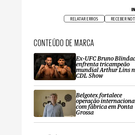
I
RELATAR ERROS
RECEBER NOT
CONTEÚDO DE MARCA
Ex-UFC Bruno Blinda
enfrenta tricampeão
mundial Arthur Lins 
CDL Show
Belgotex fortalece
operação internaciona
com fábrica em Ponta
Grossa