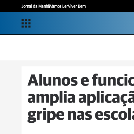
Jornal da Manhã
Vamos Ler
Viver Bem
Alunos e funci
amplia aplicaç
gripe nas esco