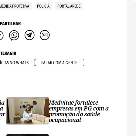
MEDIDA PROTETIVA
POLÍCIA
PORTAL AREDE
PARTILHAR
NTERAGIR
ÍCIAS NO WHATS
FALAR COM A GENTE
ia
Medvitae fortalece
ta
empresas em PG com a
ar
promoção da saúde
ocupacional