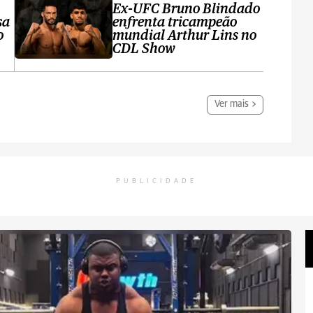
Ex-UFC Bruno Blindado
sa
enfrenta tricampeão
o
mundial Arthur Lins no
CDL Show
Ver mais
PUBLICIDADE