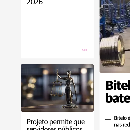
2026
MIX
Bite
bate
Bitelo 
Projeto permite que
nas red
servidores públicos