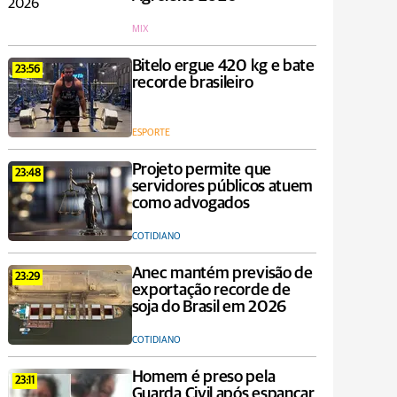
MIX
Bitelo ergue 420 kg e bate
23:56
recorde brasileiro
ESPORTE
Projeto permite que
23:48
servidores públicos atuem
como advogados
COTIDIANO
Anec mantém previsão de
23:29
exportação recorde de
soja do Brasil em 2026
COTIDIANO
Homem é preso pela
23:11
Guarda Civil após espancar