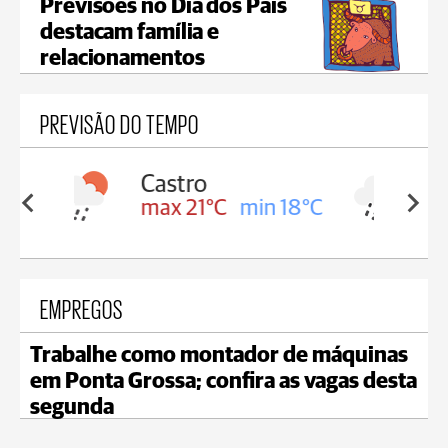
Previsões no Dia dos Pais
destacam família e
relacionamentos
PREVISÃO DO TEMPO
Carambeí
in 18°C
max 20°C
min 18°C
EMPREGOS
Trabalhe como montador de máquinas
em Ponta Grossa; confira as vagas desta
segunda