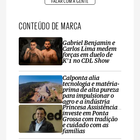
FALAR COM A GENTE
CONTEÚDO DE MARCA
Gabriel Benjamin e
Carlos Lima medem
forças em duelo de
K’1 no CDL Show
Calponta alia
tecnologia e matéria-
prima de alta pureza
para impulsionar o
agro e a indústria
Princesa Assistência
investe em Ponta
Grossa com tradição
e cuidado com as
famílias