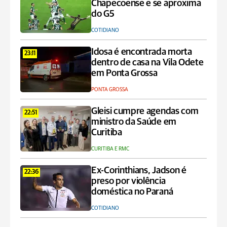
Chapecoense e se aproxima
do G5
COTIDIANO
Idosa é encontrada morta
23:11
dentro de casa na Vila Odete
em Ponta Grossa
PONTA GROSSA
Gleisi cumpre agendas com
22:51
ministro da Saúde em
Curitiba
CURITIBA E RMC
Ex-Corinthians, Jadson é
22:36
preso por violência
doméstica no Paraná
COTIDIANO