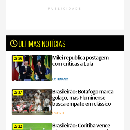
PUBLICIDADE
ÚLTIMAS NOTÍCIAS
Milei republica postagem
23:56
com críticas a Lula
COTIDIANO
Brasileirão: Botafogo marca
23:37
golaço, mas Fluminense
busca empate em clássico
ESPORTE
Brasileirão: Coritiba vence
23:22