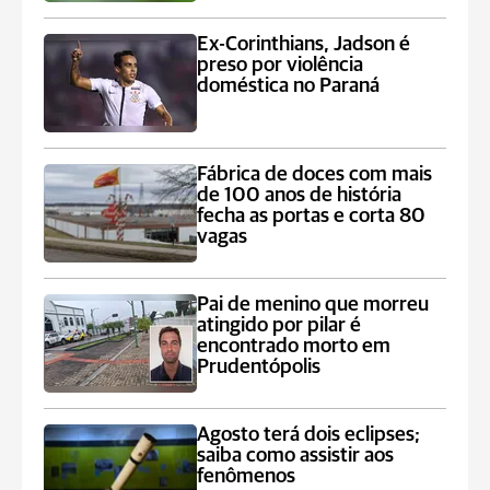
Ex-Corinthians, Jadson é
preso por violência
doméstica no Paraná
Fábrica de doces com mais
de 100 anos de história
fecha as portas e corta 80
vagas
Pai de menino que morreu
atingido por pilar é
encontrado morto em
Prudentópolis
Agosto terá dois eclipses;
saiba como assistir aos
fenômenos