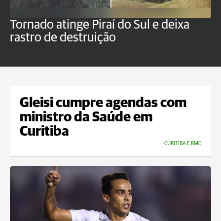
Tornado atinge Piraí do Sul e deixa
H
rastro de destruição
C
m
Gleisi cumpre agendas com
ministro da Saúde em
Curitiba
CURITIBA E RMC