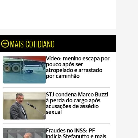
MAIS COTIDIANO
Vídeo: menino escapa por
pouco após ser
atropelado e arrastado
por caminhão
STJ condena Marco Buzzi
à perda do cargo após
acusações de assédio
sexual
Fraudes no INSS: PF
indicia Stefanutto e mais