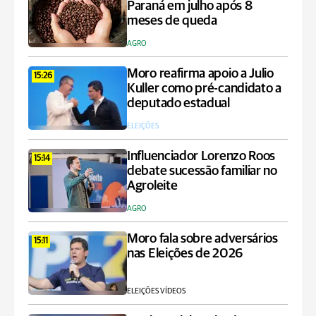
Paraná em julho após 8
meses de queda
AGRO
Moro reafirma apoio a Julio
15:26
Kuller como pré-candidato a
deputado estadual
ELEIÇÕES
Influenciador Lorenzo Roos
15:14
debate sucessão familiar no
Agroleite
AGRO
Moro fala sobre adversários
15:11
nas Eleições de 2026
ELEIÇÕES VÍDEOS