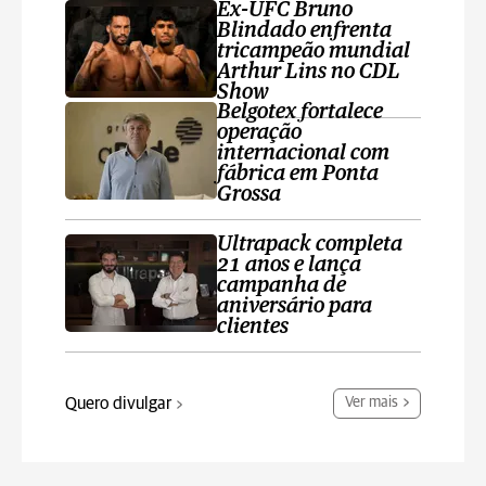
Ex-UFC Bruno
Blindado enfrenta
tricampeão mundial
Arthur Lins no CDL
Show
Belgotex fortalece
operação
internacional com
fábrica em Ponta
Grossa
Ultrapack completa
21 anos e lança
campanha de
aniversário para
clientes
Quero divulgar
Ver mais