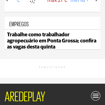
in 18°C
max 21°C
min 18°C
EMPREGOS
Trabalhe como trabalhador
agropecuário em Ponta Grossa; confira
as vagas desta quinta
PUBLICIDADE
AREDEPLAY