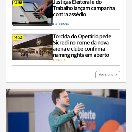
Justiças Eleitoral e do
14:58
Trabalho lançam campanha
contra assédio
COTIDIANO
Torcida do Operário pede
14:52
Sicredi no nome da nova
arena e clube confirma
naming rights em aberto
ESPORTE
Ver mais