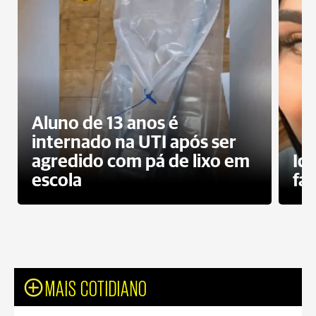
Aluno de 13 anos é
internado na UTI após ser
agredido com pá de lixo em
Id
escola
fa
MAIS COTIDIANO