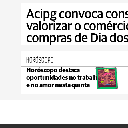
Acipg convoca con
valorizar o comérci
compras de Dia dos
HORÓSCOPO
Horóscopo destaca
Prudentópolis
oportunidades no trabalho
C
max 21°C
min 17°C
e no amor nesta quinta