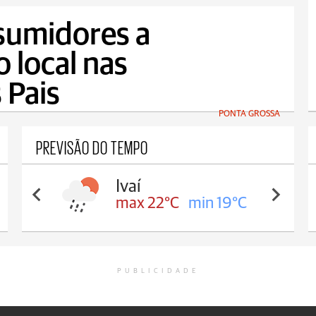
sumidores a
o local nas
 Pais
PONTA GROSSA
PREVISÃO DO TEMPO
Ivaí
max 22°C
min 19°C
PUBLICIDADE