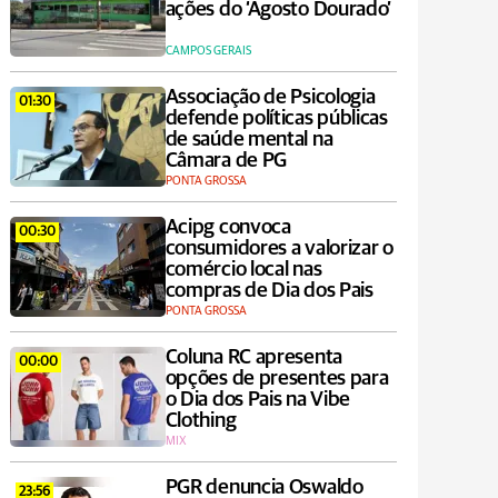
ações do ‘Agosto Dourado’
CAMPOS GERAIS
Associação de Psicologia
01:30
defende políticas públicas
de saúde mental na
Câmara de PG
PONTA GROSSA
Acipg convoca
00:30
consumidores a valorizar o
comércio local nas
compras de Dia dos Pais
PONTA GROSSA
Coluna RC apresenta
00:00
opções de presentes para
o Dia dos Pais na Vibe
Clothing
MIX
PGR denuncia Oswaldo
23:56