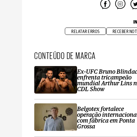
I
RELATAR ERROS
RECEBER NOT
CONTEÚDO DE MARCA
Ex-UFC Bruno Blinda
enfrenta tricampeão
mundial Arthur Lins 
CDL Show
Belgotex fortalece
operação internaciona
com fábrica em Ponta
Grossa