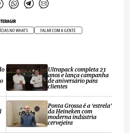
NTERAGIR
ÍCIAS NO WHATS
FALAR COM A GENTE
do
Ultrapack completa 21
anos e lança campanha
no
de aniversário para
clientes
Ponta Grossa é a ‘estrela’
l
da Heineken com
moderna indústria
cervejeira