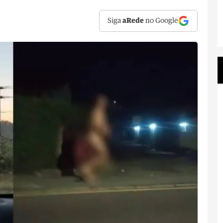
Siga
aRede
no Google