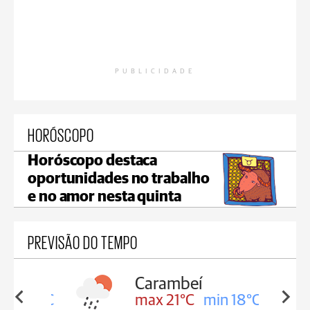
PUBLICIDADE
HORÓSCOPO
Horóscopo destaca
oportunidades no trabalho
e no amor nesta quinta
PREVISÃO DO TEMPO
Carambeí
in 18°C
max 21°C
min 18°C