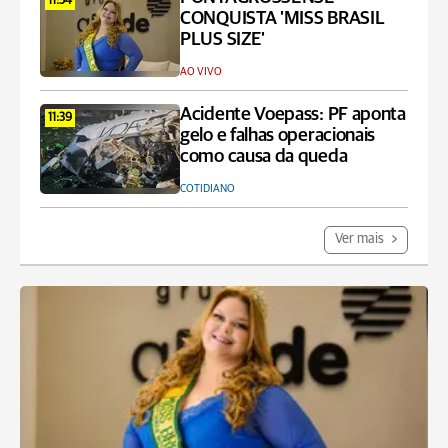
11:54
CONQUISTA 'MISS BRASIL
PLUS SIZE'
AO VIVO
Acidente Voepass: PF aponta
11:39
gelo e falhas operacionais
como causa da queda
COTIDIANO
Ver mais