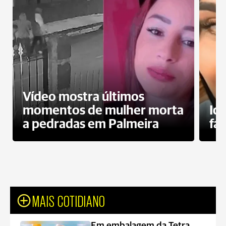
Vídeo mostra últimos
momentos de mulher morta
Id
a pedradas em Palmeira
fa
MAIS COTIDIANO
Em embalagem da Tetra