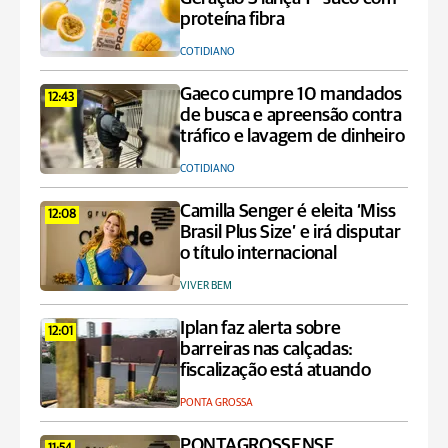
proteína fibra
COTIDIANO
Gaeco cumpre 10 mandados
12:43
de busca e apreensão contra
tráfico e lavagem de dinheiro
COTIDIANO
Camilla Senger é eleita ‘Miss
12:08
Brasil Plus Size’ e irá disputar
o título internacional
VIVER BEM
Iplan faz alerta sobre
12:01
barreiras nas calçadas:
fiscalização está atuando
PONTA GROSSA
PONTAGROSSENSE