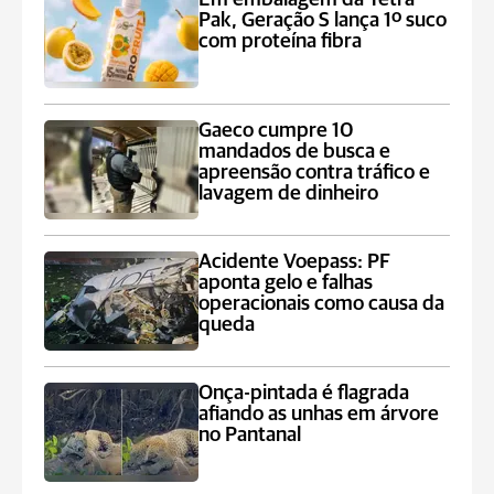
Pak, Geração S lança 1º suco
com proteína fibra
Gaeco cumpre 10
mandados de busca e
apreensão contra tráfico e
lavagem de dinheiro
Acidente Voepass: PF
aponta gelo e falhas
operacionais como causa da
queda
Onça-pintada é flagrada
afiando as unhas em árvore
no Pantanal