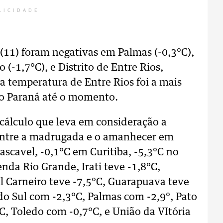
LICIDADE
(11) foram negativas em Palmas (-0,3°C),
 (-1,7°C), e Distrito de Entre Rios,
 temperatura de Entre Rios foi a mais
 o Paraná até o momento.
 cálculo que leva em consideração a
 entre a madrugada e o amanhecer em
ascavel, -0,1°C em Curitiba, -5,3°C no
enda Rio Grande, Irati teve -1,8°C,
al Carneiro teve -7,5°C, Guarapuava teve
 do Sul com -2,3°C, Palmas com -2,9°, Pato
, Toledo com -0,7°C, e União da VItória