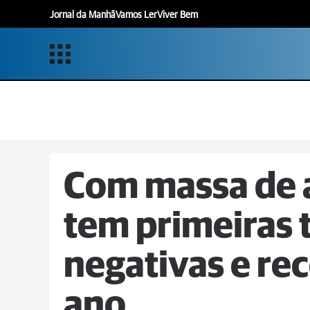
Jornal da Manhã
Vamos Ler
Viver Bem
Com massa de a
tem primeiras
negativas e rec
ano