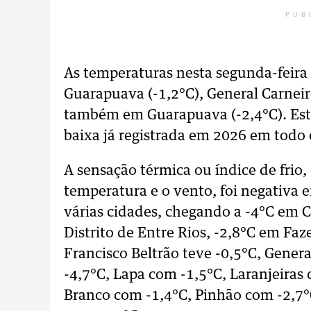
PUB
As temperaturas nesta segunda-feira 
Guarapuava (-1,2°C), General Carneiro
também em Guarapuava (-2,4°C). Esta
baixa já registrada em 2026 em todo
A sensação térmica ou índice de frio,
temperatura e o vento, foi negativa
várias cidades, chegando a -4°C em C
Distrito de Entre Rios, -2,8°C em Faz
Francisco Beltrão teve -0,5°C, Gener
-4,7°C, Lapa com -1,5°C, Laranjeiras
Branco com -1,4°C, Pinhão com -2,7°C