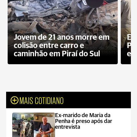
Jovem de 21 anos morre em
Ex
colisão entre carro e
Pe
caminhão em Piraí do Sul
en
MAIS COTIDIANO
Ex-marido de Maria da
Penha é preso após dar
entrevista