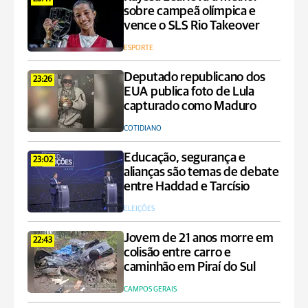
sobre campeã olímpica e
vence o SLS Rio Takeover
ESPORTE
Deputado republicano dos
23:26
EUA publica foto de Lula
capturado como Maduro
COTIDIANO
Educação, segurança e
23:02
alianças são temas de debate
entre Haddad e Tarcísio
ELEIÇÕES
Jovem de 21 anos morre em
22:43
colisão entre carro e
caminhão em Piraí do Sul
CAMPOS GERAIS