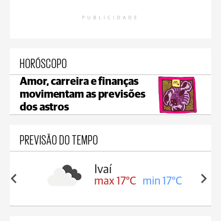
PUBLICIDADE
HORÓSCOPO
Amor, carreira e finanças
movimentam as previsões
dos astros
PREVISÃO DO TEMPO
lis
Ivaí
in 16°C
max 17°C
min 17°C