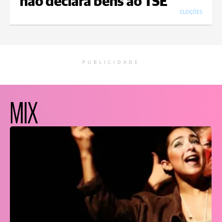
não declara bens ao TSE
ELEIÇÕES
PUBLICIDADE
MIX