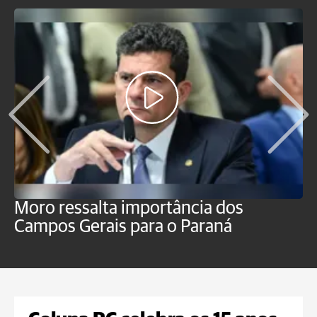
Moro ressalta importância dos
E
Campos Gerais para o Paraná
m