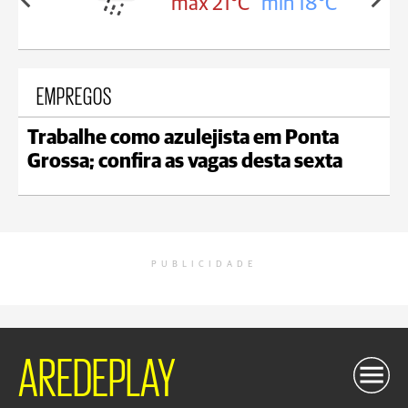
in 18°C
max 21°C
min 18°C
EMPREGOS
Trabalhe como azulejista em Ponta
Grossa; confira as vagas desta sexta
PUBLICIDADE
AREDEPLAY