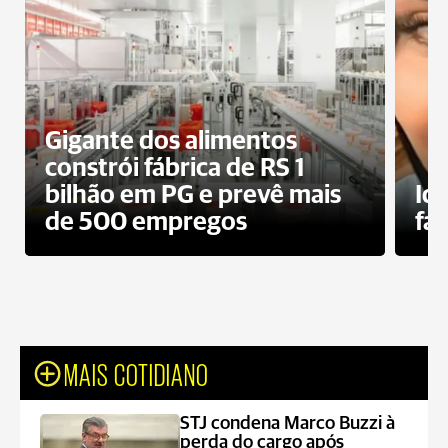
Gigante dos alimentos
constrói fábrica de RS 1
bilhão em PG e prevê mais
Id
de 500 empregos
fa
MAIS COTIDIANO
STJ condena Marco Buzzi à
perda do cargo após