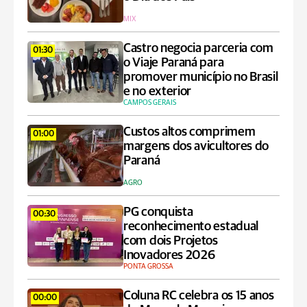
MIX
Castro negocia parceria com
01:30
o Viaje Paraná para
promover município no Brasil
e no exterior
CAMPOS GERAIS
Custos altos comprimem
01:00
margens dos avicultores do
Paraná
AGRO
PG conquista
00:30
reconhecimento estadual
com dois Projetos
Inovadores 2026
PONTA GROSSA
Coluna RC celebra os 15 anos
00:00