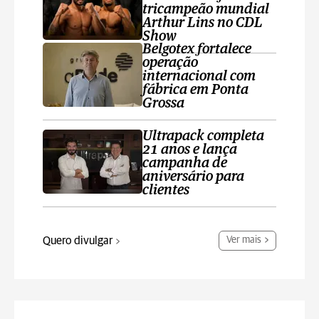
tricampeão mundial
Arthur Lins no CDL
Show
Belgotex fortalece
operação
internacional com
fábrica em Ponta
Grossa
Ultrapack completa
21 anos e lança
campanha de
aniversário para
clientes
Quero divulgar
Ver mais