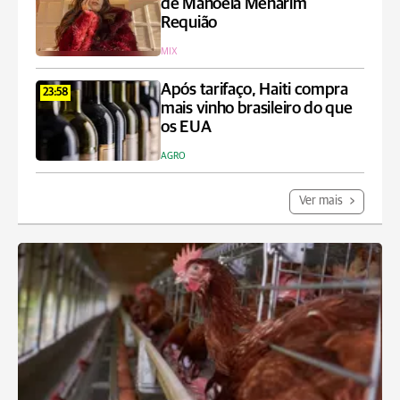
de Manoela Menarim
Requião
MIX
Após tarifaço, Haiti compra
23:58
mais vinho brasileiro do que
os EUA
AGRO
Ver mais