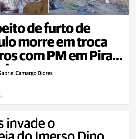
eito de furto de
ulo morre em troca
iros com PM em Piraí
ul
Gabriel Camargo Didres
S
s invade o
eia do Imerso Dino