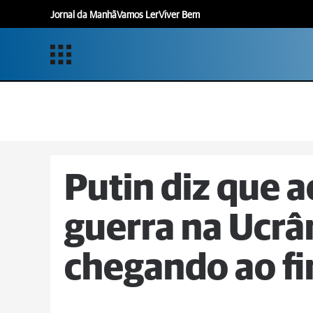
Jornal da Manhã
Vamos Ler
Viver Bem
Putin diz que a
guerra na Ucrâ
chegando ao f