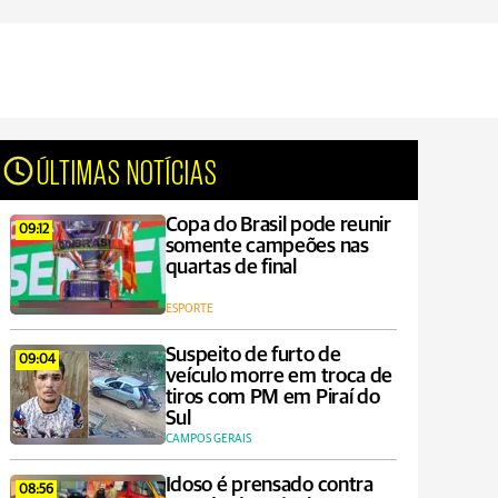
ÚLTIMAS NOTÍCIAS
Copa do Brasil pode reunir
09:12
somente campeões nas
quartas de final
ESPORTE
Suspeito de furto de
09:04
veículo morre em troca de
tiros com PM em Piraí do
Sul
CAMPOS GERAIS
Idoso é prensado contra
08:56