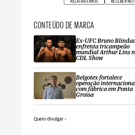
RELATAR ERROS
RECEBER NOT
CONTEÚDO DE MARCA
Ex-UFC Bruno Blinda
enfrenta tricampeão
mundial Arthur Lins 
CDL Show
Belgotex fortalece
operação internaciona
com fábrica em Ponta
Grossa
Quero divulgar