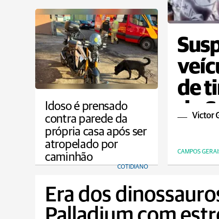
Susp
veíc
de t
do S
Idoso é prensado
Victor 
contra parede da
própria casa após ser
atropelado por
CAMPOS GERAI
caminhão
COTIDIANO
Era dos dinossauro
Palladium com estr