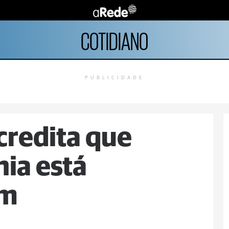
COTIDIANO
PUBLICIDADE
credita que
nia está
im