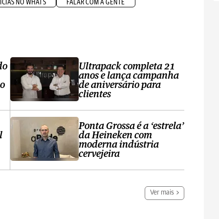
ÍCIAS NO WHATS
FALAR COM A GENTE
do
Ultrapack completa 21
anos e lança campanha
no
de aniversário para
clientes
Ponta Grossa é a ‘estrela’
l
da Heineken com
moderna indústria
cervejeira
Ver mais