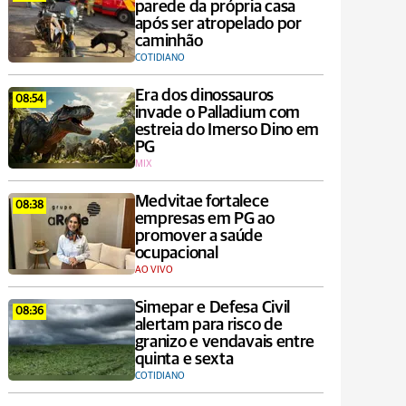
parede da própria casa
após ser atropelado por
caminhão
COTIDIANO
Era dos dinossauros
08:54
invade o Palladium com
estreia do Imerso Dino em
PG
MIX
Medvitae fortalece
08:38
empresas em PG ao
promover a saúde
ocupacional
AO VIVO
Simepar e Defesa Civil
08:36
alertam para risco de
granizo e vendavais entre
quinta e sexta
COTIDIANO