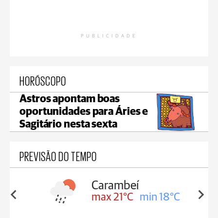
PUBLICIDADE
HORÓSCOPO
Astros apontam boas
oportunidades para Áries e
Sagitário nesta sexta
PREVISÃO DO TEMPO
Carambeí
in 18°C
max 21°C
min 18°C