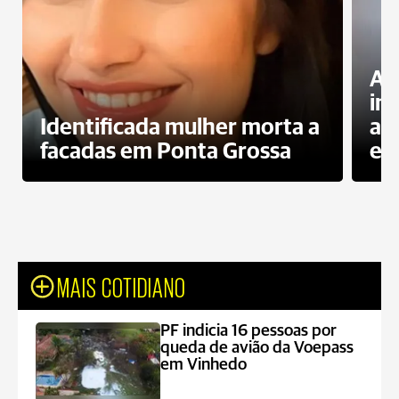
Al
in
Identificada mulher morta a
ag
facadas em Ponta Grossa
es
MAIS COTIDIANO
PF indicia 16 pessoas por
queda de avião da Voepass
em Vinhedo