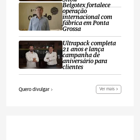
Belgotex fortalece
operação
internacional com
fábrica em Ponta
Grossa
Ultrapack completa
21 anos e lança
campanha de
aniversário para
clientes
Quero divulgar
Ver mais