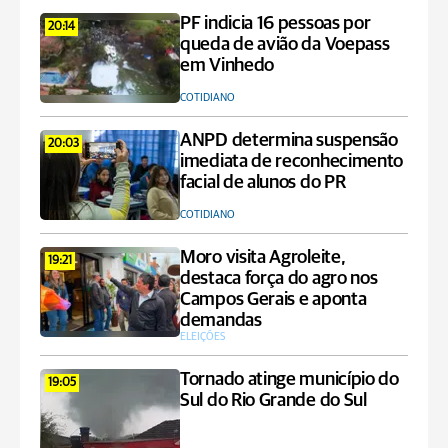
PF indicia 16 pessoas por
20:14
queda de avião da Voepass
em Vinhedo
COTIDIANO
ANPD determina suspensão
20:03
imediata de reconhecimento
facial de alunos do PR
COTIDIANO
Moro visita Agroleite,
19:21
destaca força do agro nos
Campos Gerais e aponta
demandas
ELEIÇÕES
Tornado atinge município do
19:05
Sul do Rio Grande do Sul