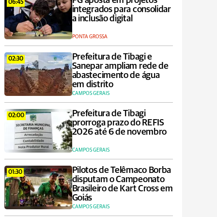
PG aposta em projetos
06:45
integrados para consolidar
a inclusão digital
PONTA GROSSA
Prefeitura de Tibagi e
02:30
Sanepar ampliam rede de
abastecimento de água
em distrito
CAMPOS GERAIS
Prefeitura de Tibagi
02:00
prorroga prazo do REFIS
2026 até 6 de novembro
CAMPOS GERAIS
Pilotos de Telêmaco Borba
01:30
disputam o Campeonato
Brasileiro de Kart Cross em
Goiás
CAMPOS GERAIS