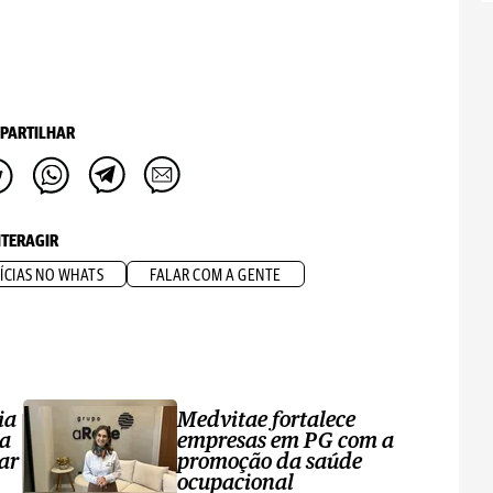
PARTILHAR
NTERAGIR
ÍCIAS NO WHATS
FALAR COM A GENTE
ia
Medvitae fortalece
ta
empresas em PG com a
ar
promoção da saúde
ocupacional