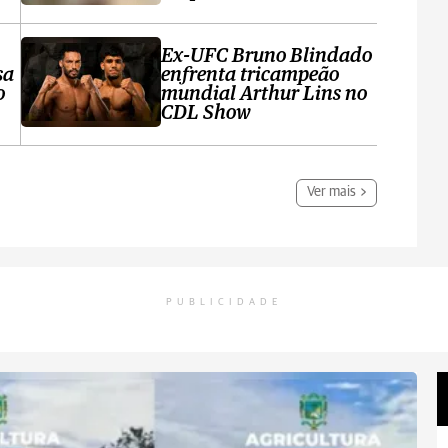
Ex-UFC Bruno Blindado
sa
enfrenta tricampeão
o
mundial Arthur Lins no
CDL Show
Ver mais
PUBLICIDADE