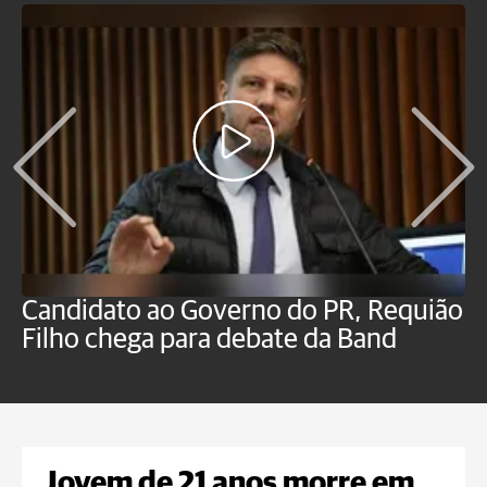
Candidato ao Governo do PR, Requião
S
Filho chega para debate da Band
p
B
Jovem de 21 anos morre em