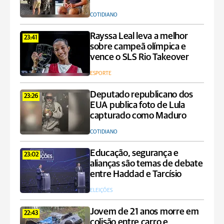
COTIDIANO
Rayssa Leal leva a melhor
23:41
sobre campeã olímpica e
vence o SLS Rio Takeover
ESPORTE
Deputado republicano dos
23:26
EUA publica foto de Lula
capturado como Maduro
COTIDIANO
Educação, segurança e
23:02
alianças são temas de debate
entre Haddad e Tarcísio
ELEIÇÕES
Jovem de 21 anos morre em
22:43
colisão entre carro e