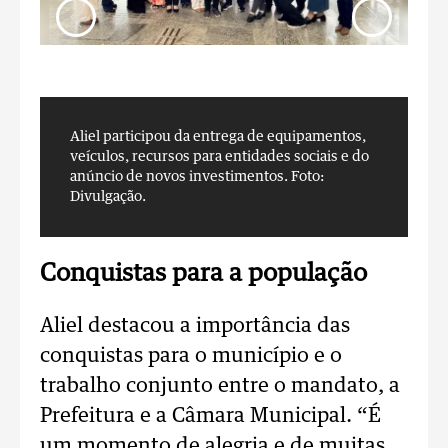
Aliel participou da entrega de equipamentos,
A
veículos, recursos para entidades sociais e do
v
anúncio de novos investimentos.
Foto:
a
Divulgação.
D
Conquistas para a população
Aliel destacou a importância das
conquistas para o município e o
trabalho conjunto entre o mandato, a
Prefeitura e a Câmara Municipal. “É
um momento de alegria e de muitas