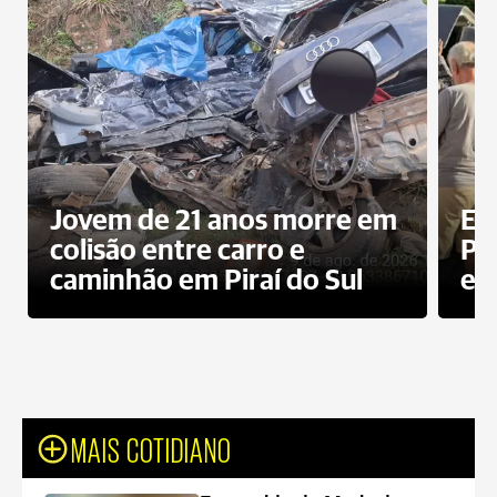
Jovem de 21 anos morre em
Ex
colisão entre carro e
Pe
caminhão em Piraí do Sul
en
MAIS COTIDIANO