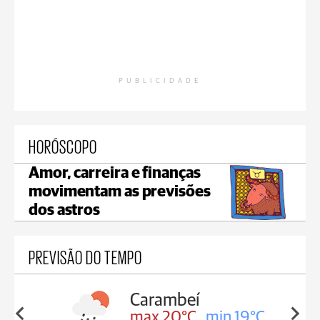
PUBLICIDADE
HORÓSCOPO
Amor, carreira e finanças
movimentam as previsões
dos astros
PREVISÃO DO TEMPO
Carambeí
in 19°C
max 20°C
min 19°C